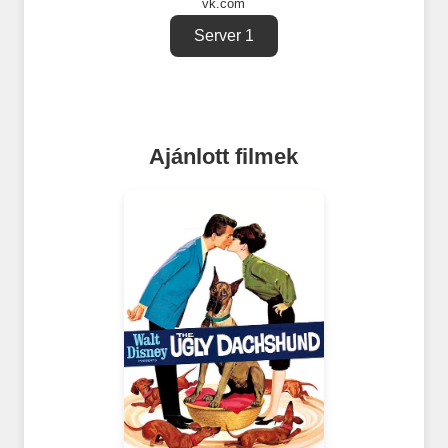
vk.com
Server 1
Ajánlott filmek