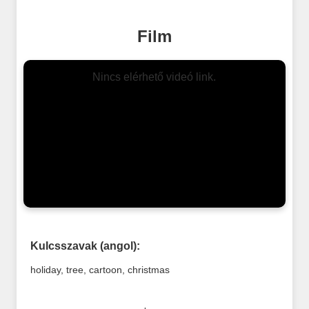
Film
Nincs elérhető videó link.
Kulcsszavak (angol):
holiday
,
tree
,
cartoon
,
christmas