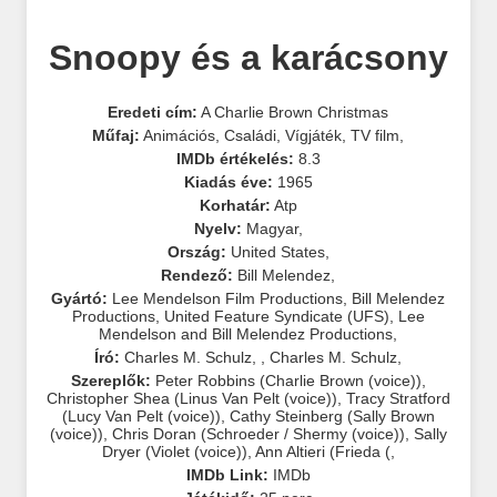
Snoopy és a karácsony
Eredeti cím:
A Charlie Brown Christmas
Műfaj:
Animációs
,
Családi
,
Vígjáték
,
TV film
,
IMDb értékelés:
8.3
Kiadás éve:
1965
Korhatár:
Atp
Nyelv:
Magyar
,
Ország:
United States
,
Rendező:
Bill Melendez
,
Gyártó:
Lee Mendelson Film Productions
,
Bill Melendez
Productions
,
United Feature Syndicate (UFS)
,
Lee
Mendelson and Bill Melendez Productions
,
Író:
Charles M. Schulz
,
,
Charles M. Schulz
,
Szereplők:
Peter Robbins (Charlie Brown (voice))
,
Christopher Shea (Linus Van Pelt (voice))
,
Tracy Stratford
(Lucy Van Pelt (voice))
,
Cathy Steinberg (Sally Brown
(voice))
,
Chris Doran (Schroeder / Shermy (voice))
,
Sally
Dryer (Violet (voice))
,
Ann Altieri (Frieda (
,
IMDb Link:
IMDb