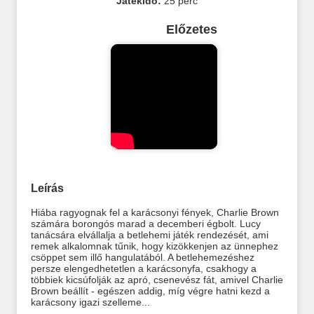
Játékidő:
25 perc
Előzetes
Leírás
Hiába ragyognak fel a karácsonyi fények, Charlie Brown
számára borongós marad a decemberi égbolt. Lucy
tanácsára elvállalja a betlehemi játék rendezését, ami
remek alkalomnak tűnik, hogy kizökkenjen az ünnephez
csöppet sem illő hangulatából. A betlehemezéshez
persze elengedhetetlen a karácsonyfa, csakhogy a
többiek kicsúfolják az apró, csenevész fát, amivel Charlie
Brown beállít - egészen addig, míg végre hatni kezd a
karácsony igazi szelleme...