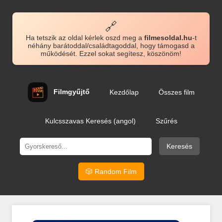
🔗
Ha tetszik az oldal kérlek oszd meg a
filmesoldal.hu
-t
néhány barátoddal/családtagoddal, hogy támogasd a
működését. Ezzel sokat segítesz, köszönöm!
Filmgyűjtő
Kezdőlap
Összes film
Kulcsszavas Keresés (angol)
Szűrés
Keresés
🎲 Random Film