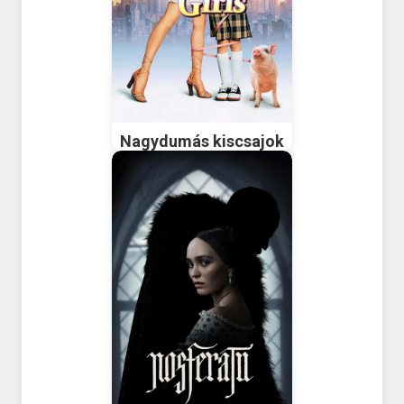
Nagydumás kiscsajok