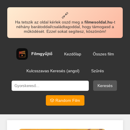
🔗
Ha tetszik az oldal kérlek oszd meg a
filmesoldal.hu
-t
néhány barátoddal/családtagoddal, hogy támogasd a
működését. Ezzel sokat segítesz, köszönöm!
Filmgyűjtő
Kezdőlap
Összes film
Kulcsszavas Keresés (angol)
Szűrés
Keresés
🎲 Random Film