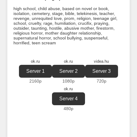
high school
,
child abuse
,
based on novel or book
,
isolation
,
cemetery
,
stage
,
bible
,
telekinesis
,
teacher
,
revenge
,
unrequited love
,
prom
,
religion
,
teenage girl
,
school
,
cruelty
,
rage
,
humiliation
,
crucifix
,
praying
,
outsider
,
taunting
,
hostile
,
abusive mother
,
firestorm
,
religious horror
,
mother daughter relationship
,
supernatural horror
,
school bullying
,
suspenseful
,
horrified
,
teen scream
ok.ru
ok.ru
videa.hu
Server 1
Server 2
Server 3
2160p
1080p
720p
ok.ru
Server 4
480p