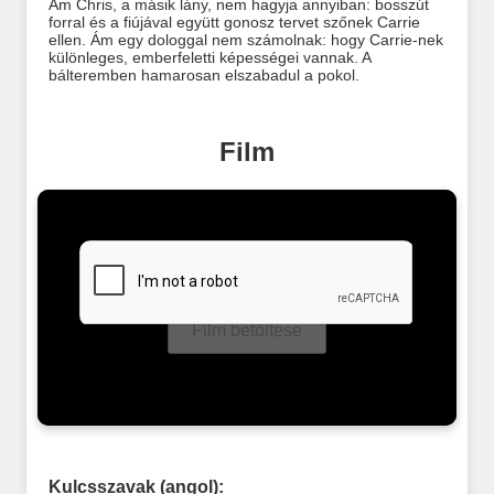
Ám Chris, a másik lány, nem hagyja annyiban: bosszút
forral és a fiújával együtt gonosz tervet szőnek Carrie
ellen. Ám egy dologgal nem számolnak: hogy Carrie-nek
különleges, emberfeletti képességei vannak. A
bálteremben hamarosan elszabadul a pokol.
Film
Film betöltése
Kulcsszavak (angol):