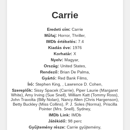
Carrie
Eredeti cím:
Carrie
Műfaj:
Horror
,
Thriller
,
IMDb értékelés:
7.4
Kiadás éve:
1976
Korhatár:
X
Nyelv:
Magyar
,
Ország:
United States
,
Rendező:
Brian De Palma
,
Gyártó:
Red Bank Films
,
Író:
Stephen King
,
,
Lawrence D. Cohen
,
Szereplők:
Sissy Spacek (Carrie)
,
Piper Laurie (Margaret
White)
,
Amy Irving (Sue Snell)
,
William Katt (Tommy Ross)
,
John Travolta (Billy Nolan)
,
Nancy Allen (Chris Hargenson)
,
Betty Buckley (Miss Collins)
,
P. J. Soles (Norma)
,
Priscilla
Pointer (Mrs. Snell)
,
Sydney
,
IMDb Link:
IMDb
Játékidő:
98 perc
Gyűjtemény része:
Carrie gyűjtemény
,