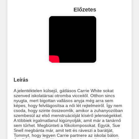
Előzetes
Leírás
A jelentéktelen külsejű, gátlásos Carrie White sokat
szenved iskolatársai otromba vicceitől. Otthon sincs
nyugta, mert bigottan vallásos anyja még arra sem
képes, hogy felvilágosítsa a női lét rejtelmeiről. Így nem
csoda, hogy szinte összeomlik, amikor a zuhanyozóban
szembesül az első menstruációját kísérő jelenségekkel.
A többiek irgalmatlanul kigúnyolják, amit már a tanárnő
sem tűrhet. Megbünteti a főkolomposokat. Együk, Sue
Snell megbánta már, amit tett és ráveszi a barátját,
Tommyt, hogy legyen Carrie partnere az iskolai bálon.