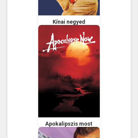
Kínai negyed
Apokalipszis most