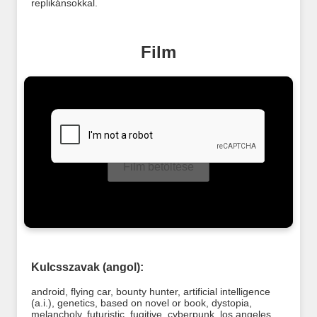
replikánsokkal.
Film
Film betöltése
Kulcsszavak (angol):
android
,
flying car
,
bounty hunter
,
artificial intelligence
(a.i.)
,
genetics
,
based on novel or book
,
dystopia
,
melancholy
,
futuristic
,
fugitive
,
cyberpunk
,
los angeles
,