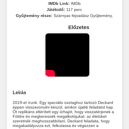
IMDb Link:
IMDb
Játékidő:
117 perc
Gyűjtemény része:
Szárnyas fejvadász Gyűjtemény
,
Előzetes
Leírás
2019-et írunk. Egy speciális osztaghoz tartozó Deckard
éppen visszavonulni készül, amikor újabb feladatot kap.
Öt replikáns eltérített egy űrhajót, hogy visszatérjenek a
Földre és megkeressék megalkotójukat: az életüket
szeretnék meghosszabbítani. Deckard feladata, hogy
megakadályozza ezt, felkutassa és végezzen a