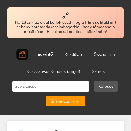
🔗
Ha tetszik az oldal kérlek oszd meg a
filmesoldal.hu
-t
néhány barátoddal/családtagoddal, hogy támogasd a
működését. Ezzel sokat segítesz, köszönöm!
Filmgyűjtő
Kezdőlap
Összes film
Kulcsszavas Keresés (angol)
Szűrés
Keresés
🎲 Random Film