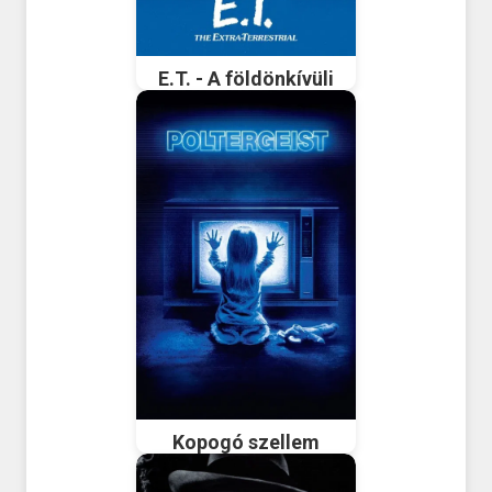
E.T. - A földönkívüli
Kopogó szellem