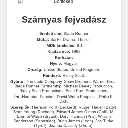
Szárnyas fejvadász
Eredeti cím:
Blade Runner
Műfaj:
Sci-Fi
,
Dráma
,
Thriller
,
IMDb értékelés:
8.1
Kiadás éve:
1982
Korhatár:
Nyelv:
Magyar
,
Ország:
United States
,
United Kingdom
,
Rendező:
Ridley Scott
,
Gyártó:
The Ladd Company
,
Shaw Brothers
,
Warner Bros.
,
Blade Runner Partnership
,
Michael Deeley Production
,
Ridley Scott Productions
,
Scott Free Productions
,
Író:
Hampton Fancher
,
David Webb Peoples
,
,
Philip K.
Dick
,
Szereplők:
Harrison Ford (Deckard)
,
Rutger Hauer (Batty)
,
Sean Young (Rachael)
,
Edward James Olmos (Gaff)
,
M.
Emmet Walsh (Bryant)
,
Daryl Hannah (Pris)
,
William
Sanderson (Sebastian)
,
Brion James (Leon)
,
Joe Turkel
(Tyrell)
,
Joanna Cassidy (Zhora)
,