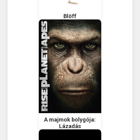
Blöff
A majmok bolygója:
Lázadás