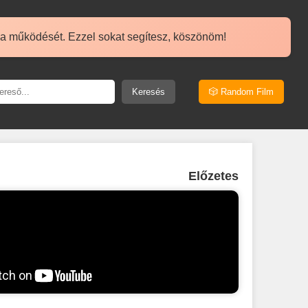
 a működését. Ezzel sokat segítesz, köszönöm!
Keresés
🎲 Random Film
Előzetes