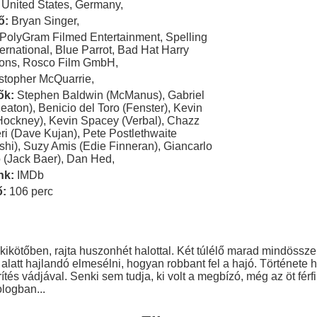
United States
,
Germany
,
ő:
Bryan Singer
,
PolyGram Filmed Entertainment
,
Spelling
ternational
,
Blue Parrot
,
Bad Hat Harry
ions
,
Rosco Film GmbH
,
stopher McQuarrie
,
ők:
Stephen Baldwin (McManus)
,
Gabriel
Keaton)
,
Benicio del Toro (Fenster)
,
Kevin
(Hockney)
,
Kevin Spacey (Verbal)
,
Chazz
ri (Dave Kujan)
,
Pete Postlethwaite
shi)
,
Suzy Amis (Edie Finneran)
,
Giancarlo
 (Jack Baer)
,
Dan Hed
,
nk:
IMDb
ő:
106 perc
 kikötőben, rajta huszonhét halottal. Két túlélő marad mindössz
 alatt hajlandó elmesélni, hogyan robbant fel a hajó. Története 
rítés vádjával. Senki sem tudja, ki volt a megbízó, még az öt fér
logban...