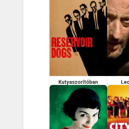
Kutyaszorítóban
Leo