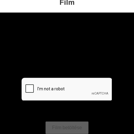
Film
Film betöltése