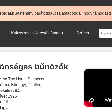
soldal.hu
-t néhány barátoddal/családtagoddal, hogy támogasd
Kulcsszavas Keresés (angol)
Szűrés
önséges bűnözők
cím:
The Usual Suspects
ráma
,
Bűnügyi
,
Thriller
,
tékelés:
8.5
éve:
1995
r:
16
Magyar
,