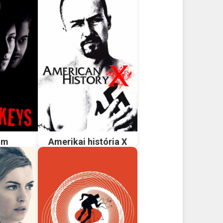
om
Amerikai história X