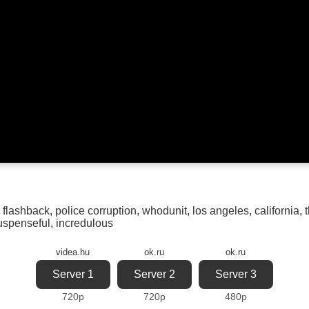
,
flashback
,
police corruption
,
whodunit
,
los angeles
,
california
,
t
uspenseful
,
incredulous
videa.hu
ok.ru
ok.ru
Server 1
Server 2
Server 3
720p
720p
480p