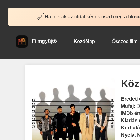
🔗
Ha tetszik az oldal kérlek oszd meg a
filme
Filmgyűjtő
Kezdőlap
Összes film
Köz
Eredeti 
Műfaj:
D
IMDb ér
Kiadás 
Korhatá
Nyelv: