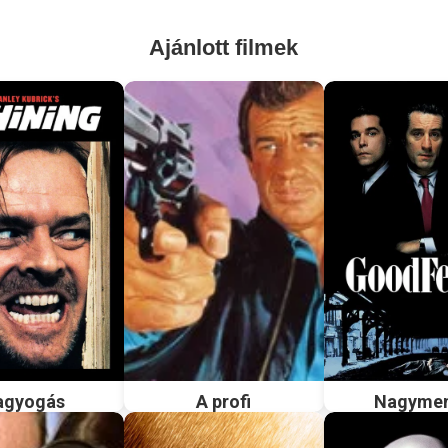
Ajánlott filmek
agyogás
A profi
Nagyme