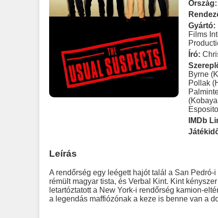
Ország:
Rendez
Gyártó:
Films In
Product
Író:
Chri
Szerepl
Byrne (
Pollak 
Palminte
(Kobaya
Esposito
IMDb Li
Játékid
Leírás
A rendőrség egy leégett hajót talál a San Pedró-i
rémült magyar tista, és Verbal Kint. Kint kényszer
letartóztatott a New York-i rendőrség kamion-elté
a legendás maffiózónak a keze is benne van a do