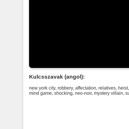
Kulcsszavak (angol):
new york city
,
robbery
,
affectation
,
relatives
,
heist
mind game
,
shocking
,
neo-noir
,
mystery villain
,
s