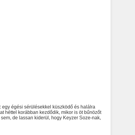
e: egy égési sérülésekkel küszködő és halálra
hat héttel korábban kezdődik, mikor is öt bűnözőt
fi sem, de lassan kiderül, hogy Keyzer Soze-nak,