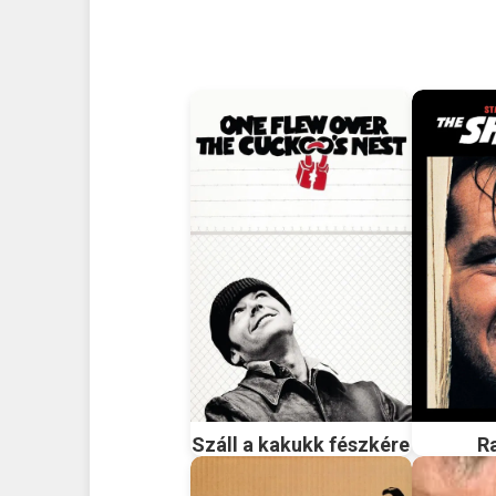
Száll a kakukk fészkére
R