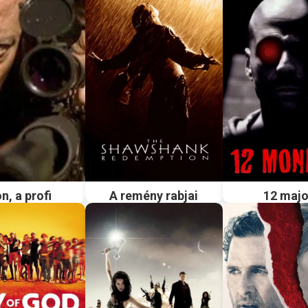
n, a profi
A remény rabjai
12 maj