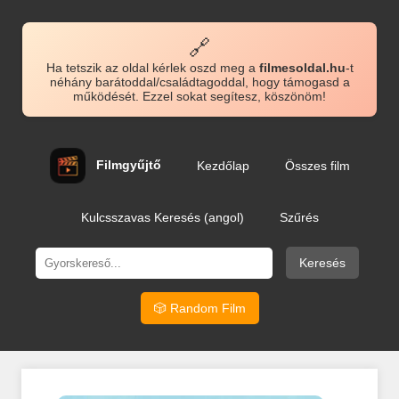
🔗
Ha tetszik az oldal kérlek oszd meg a
filmesoldal.hu
-t
néhány barátoddal/családtagoddal, hogy támogasd a
működését. Ezzel sokat segítesz, köszönöm!
Filmgyűjtő
Kezdőlap
Összes film
Kulcsszavas Keresés (angol)
Szűrés
Keresés
🎲 Random Film