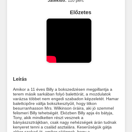
Játékidő:
110 perc
Előzetes
Leírás
Amikor a 11 éves Billy a bokszedzésen megpillantja a
terem másik sarkában folyó balettórát, a mozdulatok
varázsa többet nem engedi szabadon képzeletét. Hamar
balettcipõre váltja bokszkesztyűit, hogy titkon
besurranhasson Mrs. Wilkinson óráira, aki jó szemmel
felismeri Billy tehetségét. Eközben Billy apja és bátyja,
Tony, akik mindketten részt vesznek a
bányászsztrájkban, csak nagy nehézségek árán tudnak
kenyeret tenni a család asztalára. Keserűségük gátja
akkor szakad át, amikor rájönnek, hogy a