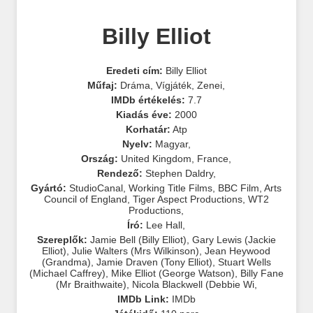
Billy Elliot
Eredeti cím:
Billy Elliot
Műfaj:
Dráma
,
Vígjáték
,
Zenei
,
IMDb értékelés:
7.7
Kiadás éve:
2000
Korhatár:
Atp
Nyelv:
Magyar
,
Ország:
United Kingdom
,
France
,
Rendező:
Stephen Daldry
,
Gyártó:
StudioCanal
,
Working Title Films
,
BBC Film
,
Arts
Council of England
,
Tiger Aspect Productions
,
WT2
Productions
,
Író:
Lee Hall
,
Szereplők:
Jamie Bell (Billy Elliot)
,
Gary Lewis (Jackie
Elliot)
,
Julie Walters (Mrs Wilkinson)
,
Jean Heywood
(Grandma)
,
Jamie Draven (Tony Elliot)
,
Stuart Wells
(Michael Caffrey)
,
Mike Elliot (George Watson)
,
Billy Fane
(Mr Braithwaite)
,
Nicola Blackwell (Debbie Wi
,
IMDb Link:
IMDb