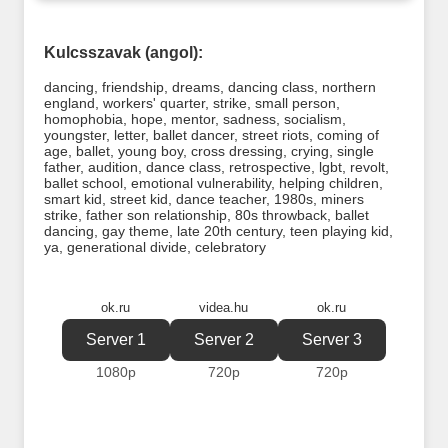
Kulcsszavak (angol):
dancing
,
friendship
,
dreams
,
dancing class
,
northern
england
,
workers' quarter
,
strike
,
small person
,
homophobia
,
hope
,
mentor
,
sadness
,
socialism
,
youngster
,
letter
,
ballet dancer
,
street riots
,
coming of
age
,
ballet
,
young boy
,
cross dressing
,
crying
,
single
father
,
audition
,
dance class
,
retrospective
,
lgbt
,
revolt
,
ballet school
,
emotional vulnerability
,
helping children
,
smart kid
,
street kid
,
dance teacher
,
1980s
,
miners
strike
,
father son relationship
,
80s throwback
,
ballet
dancing
,
gay theme
,
late 20th century
,
teen playing kid
,
ya
,
generational divide
,
celebratory
ok.ru
videa.hu
ok.ru
Server 1
Server 2
Server 3
1080p
720p
720p