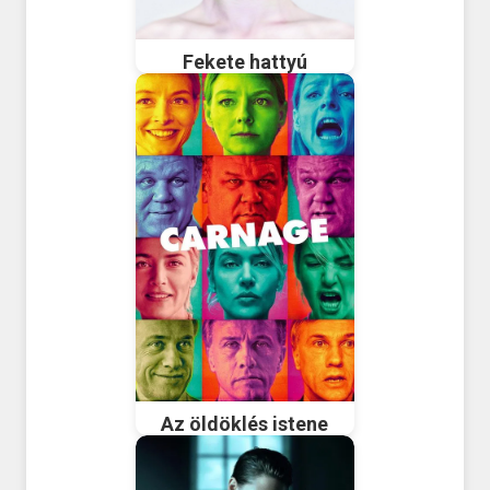
Fekete hattyú
Az öldöklés istene