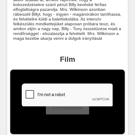
bokszedzésekre szánt pénzt Billy kevésbé férfias
elfoglaltságra pazarolja. Mrs. Wilkinson azonban
rábeszéli Billyt, hogy - ingyen - magánórákon taníthassa,
és felvételire küldi a balettiskolába. Az intenzív
felkészülés mindkettejüket alaposan próbára teszi, és
amikor eljön a nagy nap, Billy - Tony összetűzése miatt a
rendõrséggel - elszalasztja a felvételit. Mrs. Wilkinson a
maga kezébe akarja venni a dolgok irányítását
Film
Film betöltése