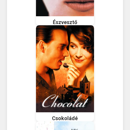
Észvesztő
Csokoládé