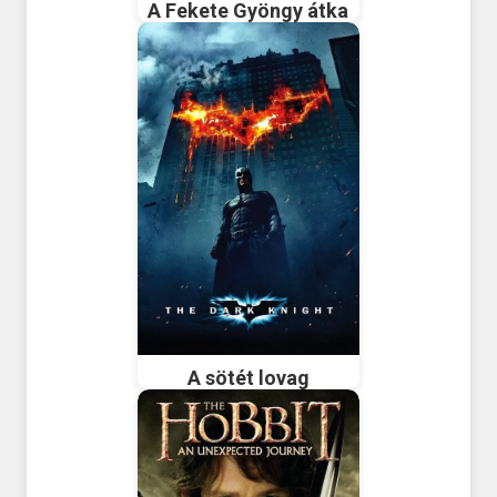
A Fekete Gyöngy átka
A sötét lovag