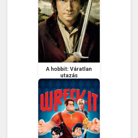
A hobbit: Váratlan
utazás