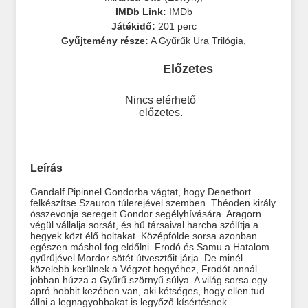
IMDb Link:
IMDb
Játékidő:
201 perc
Gyűjtemény része:
A Gyűrűk Ura Trilógia
,
Előzetes
Nincs elérhető
előzetes.
Leírás
Gandalf Pipinnel Gondorba vágtat, hogy Denethort
felkészítse Szauron túlerejével szemben. Théoden király
összevonja seregeit Gondor segélyhívására. Aragorn
végül vállalja sorsát, és hű társaival harcba szólítja a
hegyek közt élő holtakat. Középfölde sorsa azonban
egészen máshol fog eldőlni. Frodó és Samu a Hatalom
gyűrűjével Mordor sötét útvesztőit járja. De minél
közelebb kerülnek a Végzet hegyéhez, Frodót annál
jobban húzza a Gyűrű szörnyű súlya. A világ sorsa egy
apró hobbit kezében van, aki kétséges, hogy ellen tud
állni a legnagyobbakat is legyőző kísértésnek.