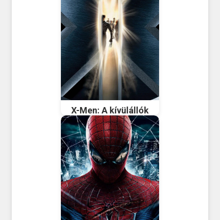
X-Men: A kívülállók