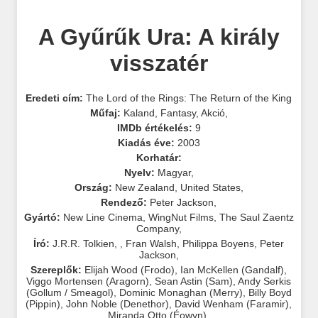
A Gyűrűk Ura: A király
visszatér
Eredeti cím:
The Lord of the Rings: The Return of the King
Műfaj:
Kaland
,
Fantasy
,
Akció
,
IMDb értékelés:
9
Kiadás éve:
2003
Korhatár:
Nyelv:
Magyar
,
Ország:
New Zealand
,
United States
,
Rendező:
Peter Jackson
,
Gyártó:
New Line Cinema
,
WingNut Films
,
The Saul Zaentz
Company
,
Író:
J.R.R. Tolkien
,
,
Fran Walsh
,
Philippa Boyens
,
Peter
Jackson
,
Szereplők:
Elijah Wood (Frodo)
,
Ian McKellen (Gandalf)
,
Viggo Mortensen (Aragorn)
,
Sean Astin (Sam)
,
Andy Serkis
(Gollum / Smeagol)
,
Dominic Monaghan (Merry)
,
Billy Boyd
(Pippin)
,
John Noble (Denethor)
,
David Wenham (Faramir)
,
Miranda Otto (Éowyn)
,