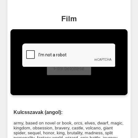
Film
Film betöltése
Kulcsszavak (angol):
army
,
based on novel or book
,
orcs
,
elves
,
dwarf
,
magic
,
kingdom
,
obsession
,
bravery
,
castle
,
volcano
,
giant
spider
,
sequel
,
honor
,
king
,
brutality
,
madness
,
split
personality
,
fantasy world
,
wizard
,
epic battle
,
journey
,