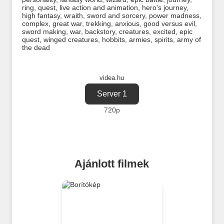
ring
,
quest
,
live action and animation
,
hero's journey
,
high fantasy
,
wraith
,
sword and sorcery
,
power madness
,
complex
,
great war
,
trekking
,
anxious
,
good versus evil
,
sword making
,
war
,
backstory
,
creatures
,
excited
,
epic
quest
,
winged creatures
,
hobbits
,
armies
,
spirits
,
army of
the dead
videa.hu
Server 1
720p
Ajánlott filmek