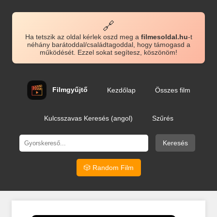
🔗
Ha tetszik az oldal kérlek oszd meg a
filmesoldal.hu
-t
néhány barátoddal/családtagoddal, hogy támogasd a
működését. Ezzel sokat segítesz, köszönöm!
Filmgyűjtő
Kezdőlap
Összes film
Kulcsszavas Keresés (angol)
Szűrés
Keresés
🎲 Random Film