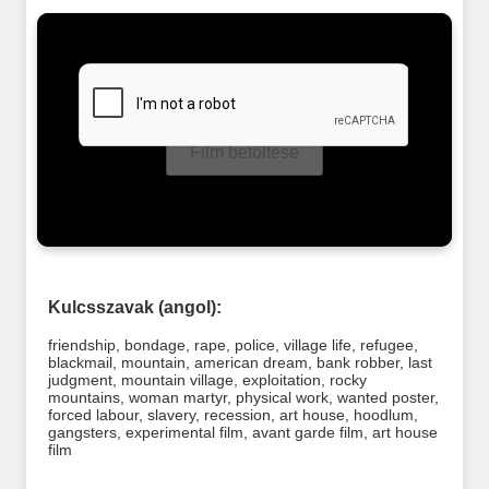
Film betöltése
Kulcsszavak (angol):
friendship
,
bondage
,
rape
,
police
,
village life
,
refugee
,
blackmail
,
mountain
,
american dream
,
bank robber
,
last
judgment
,
mountain village
,
exploitation
,
rocky
mountains
,
woman martyr
,
physical work
,
wanted poster
,
forced labour
,
slavery
,
recession
,
art house
,
hoodlum
,
gangsters
,
experimental film
,
avant garde film
,
art house
film