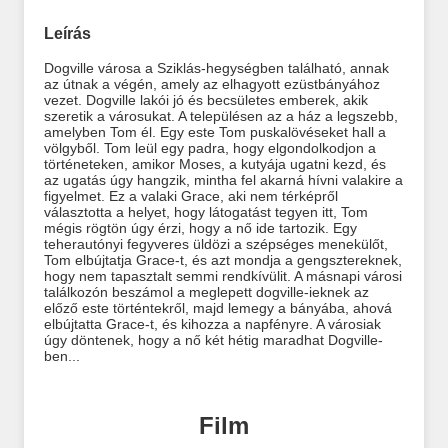
Leírás
Dogville városa a Sziklás-hegységben található, annak
az útnak a végén, amely az elhagyott ezüstbányához
vezet. Dogville lakói jó és becsületes emberek, akik
szeretik a városukat. A településen az a ház a legszebb,
amelyben Tom él. Egy este Tom puskalövéseket hall a
völgyből. Tom leül egy padra, hogy elgondolkodjon a
történeteken, amikor Moses, a kutyája ugatni kezd, és
az ugatás úgy hangzik, mintha fel akarná hívni valakire a
figyelmet. Ez a valaki Grace, aki nem térképről
választotta a helyet, hogy látogatást tegyen itt, Tom
mégis rögtön úgy érzi, hogy a nő ide tartozik. Egy
teherautónyi fegyveres üldözi a szépséges menekülőt,
Tom elbújtatja Grace-t, és azt mondja a gengsztereknek,
hogy nem tapasztalt semmi rendkívülit. A másnapi városi
találkozón beszámol a meglepett dogville-ieknek az
előző este történtekről, majd lemegy a bányába, ahová
elbújtatta Grace-t, és kihozza a napfényre. A városiak
úgy döntenek, hogy a nő két hétig maradhat Dogville-
ben...
Film