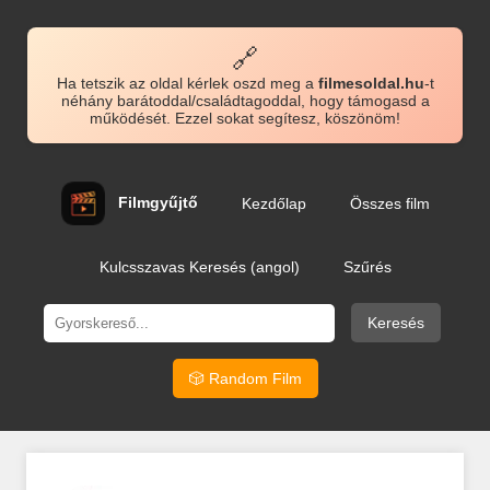
🔗
Ha tetszik az oldal kérlek oszd meg a
filmesoldal.hu
-t
néhány barátoddal/családtagoddal, hogy támogasd a
működését. Ezzel sokat segítesz, köszönöm!
Filmgyűjtő
Kezdőlap
Összes film
Kulcsszavas Keresés (angol)
Szűrés
Keresés
🎲 Random Film