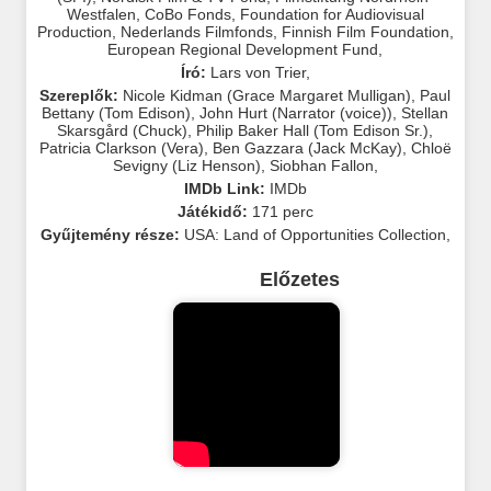
Westfalen
,
CoBo Fonds
,
Foundation for Audiovisual
Production
,
Nederlands Filmfonds
,
Finnish Film Foundation
,
European Regional Development Fund
,
Író:
Lars von Trier
,
Szereplők:
Nicole Kidman (Grace Margaret Mulligan)
,
Paul
Bettany (Tom Edison)
,
John Hurt (Narrator (voice))
,
Stellan
Skarsgård (Chuck)
,
Philip Baker Hall (Tom Edison Sr.)
,
Patricia Clarkson (Vera)
,
Ben Gazzara (Jack McKay)
,
Chloë
Sevigny (Liz Henson)
,
Siobhan Fallon
,
IMDb Link:
IMDb
Játékidő:
171 perc
Gyűjtemény része:
USA: Land of Opportunities Collection
,
Előzetes