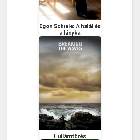
Egon Schiele: A halál és
a lányka
Hullámtörés