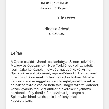
IMDb Link:
IMDb
Játékidő:
96 perc
Előzetes
Nincs elérhető
előzetes.
Leírás
A Grace család - Jared, és ikerbátyja, Simon, nővérük,
Mallory és édesanyjuk - New Yorkból egy elhagyatott,
régi házba költöznek, mely déd-nagybátyjuké, Arthur
Spiderwické volt, és amely egy erdőben áll. Hamarosan
fura dolgok kezdenek történni az ódon lakban. Mivel a
napi rendszerességgel előforduló rejtélyes eltűnésekre
és balesetekre a család nem talál magyarázatot, Jaredet
kezdik gyanúsítani. Ám amikor a gyerekek nyomozni
kezdenek, fény derül a fantasztikus igazságra a
Spiderwick birtokkal és az itt lakó lényekkel
kapcsolatban.