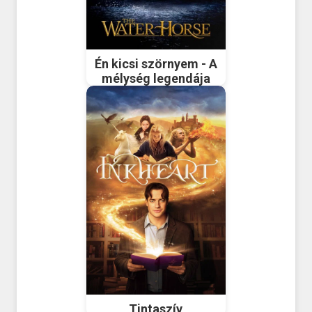
Én kicsi szörnyem - A
mélység legendája
Tintaszív