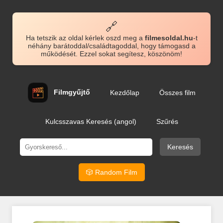
🔗
Ha tetszik az oldal kérlek oszd meg a
filmesoldal.hu
-t
néhány barátoddal/családtagoddal, hogy támogasd a
működését. Ezzel sokat segítesz, köszönöm!
Filmgyűjtő
Kezdőlap
Összes film
Kulcsszavas Keresés (angol)
Szűrés
Keresés
🎲 Random Film