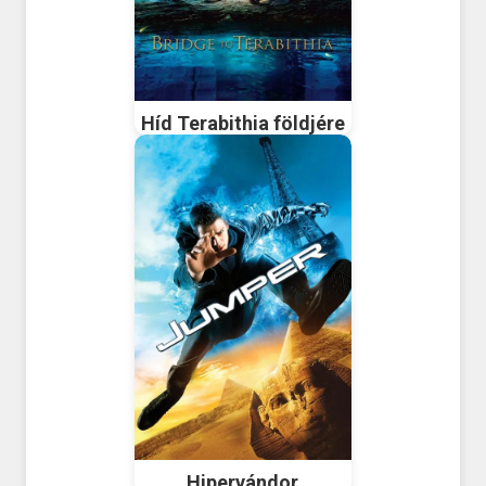
Híd Terabithia földjére
Hipervándor