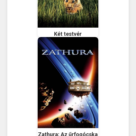
Két testvér
Zathura: Az űrfogócska