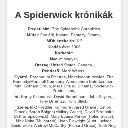
A Spiderwick krónikák
Eredeti cím:
The Spiderwick Chronicles
Műfaj:
Családi
,
Kaland
,
Fantasy
,
Dráma
,
IMDb értékelés:
6.5
Kiadás éve:
2008
Korhatár:
Nyelv:
Magyar
,
Ország:
United States
,
Canada
,
Rendező:
Mark Waters
,
Gyártó:
Paramount Pictures
,
Nickelodeon Movies
,
The
Kennedy/Marshall Company
,
Atmosphere Entertainment
MM
,
Gotham Group
,
Mel's Cite du Cinema
,
Spiderwick
Productions
,
Író:
Karey Kirkpatrick
,
David Berenbaum
,
John Sayles
,
,
Tony DiTerlizzi
,
Holly Black
,
Szereplők:
Freddie Highmore (Jared Grace / Simon
Grace)
,
Sarah Bolger (Mallory Grace)
,
David Strathairn
(Arthur Spiderwick)
,
Mary-Louise Parker (Helen Grace)
,
Nick Nolte (Mulgarath)
,
Joan Plowright (Aunt Lucinda
Spiderwick)
,
Andrew McCarthy (Richard Grace)
,
Seth Rog
,