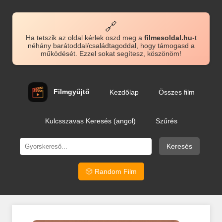
🔗
Ha tetszik az oldal kérlek oszd meg a
filmesoldal.hu
-t
néhány barátoddal/családtagoddal, hogy támogasd a
működését. Ezzel sokat segítesz, köszönöm!
Filmgyűjtő
Kezdőlap
Összes film
Kulcsszavas Keresés (angol)
Szűrés
Keresés
🎲 Random Film