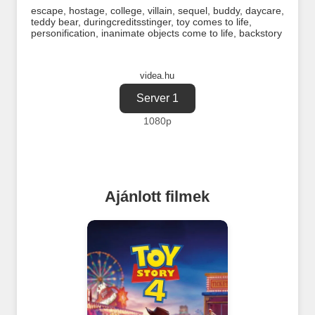
escape
,
hostage
,
college
,
villain
,
sequel
,
buddy
,
daycare
,
teddy bear
,
duringcreditsstinger
,
toy comes to life
,
personification
,
inanimate objects come to life
,
backstory
videa.hu
Server 1
1080p
Ajánlott filmek