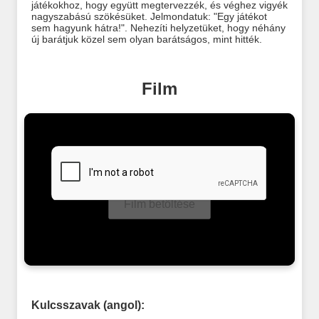
játékokhoz, hogy együtt megtervezzék, és véghez vigyék
nagyszabású szökésüket. Jelmondatuk: "Egy játékot
sem hagyunk hátra!". Nehezíti helyzetüket, hogy néhány
új barátjuk közel sem olyan barátságos, mint hitték.
Film
Film betöltése
Kulcsszavak (angol):