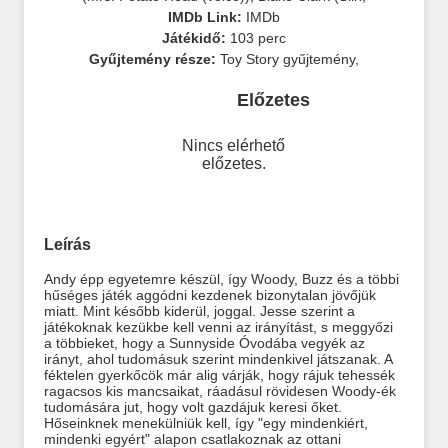
IMDb Link:
IMDb
Játékidő:
103 perc
Gyűjtemény része:
Toy Story gyűjtemény
,
Előzetes
Nincs elérhető
előzetes.
Leírás
Andy épp egyetemre készül, így Woody, Buzz és a többi
hűséges játék aggódni kezdenek bizonytalan jövőjük
miatt. Mint később kiderül, joggal. Jesse szerint a
játékoknak kezükbe kell venni az irányítást, s meggyőzi
a többieket, hogy a Sunnyside Óvodába vegyék az
irányt, ahol tudomásuk szerint mindenkivel játszanak. A
féktelen gyerkőcök már alig várják, hogy rájuk tehessék
ragacsos kis mancsaikat, ráadásul rövidesen Woody-ék
tudomására jut, hogy volt gazdájuk keresi őket.
Hőseinknek menekülniük kell, így "egy mindenkiért,
mindenki egyért" alapon csatlakoznak az ottani