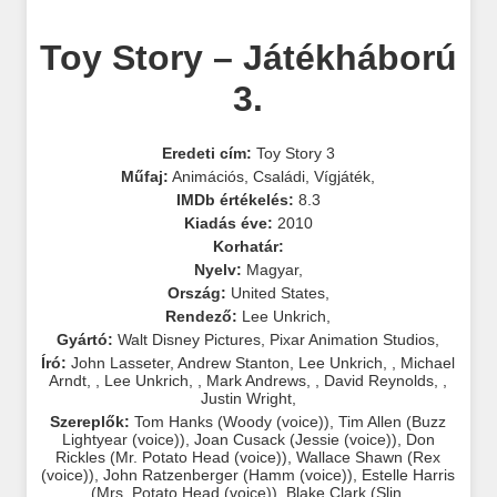
Toy Story – Játékháború
3.
Eredeti cím:
Toy Story 3
Műfaj:
Animációs
,
Családi
,
Vígjáték
,
IMDb értékelés:
8.3
Kiadás éve:
2010
Korhatár:
Nyelv:
Magyar
,
Ország:
United States
,
Rendező:
Lee Unkrich
,
Gyártó:
Walt Disney Pictures
,
Pixar Animation Studios
,
Író:
John Lasseter
,
Andrew Stanton
,
Lee Unkrich
,
,
Michael
Arndt
,
,
Lee Unkrich
,
,
Mark Andrews
,
,
David Reynolds
,
,
Justin Wright
,
Szereplők:
Tom Hanks (Woody (voice))
,
Tim Allen (Buzz
Lightyear (voice))
,
Joan Cusack (Jessie (voice))
,
Don
Rickles (Mr. Potato Head (voice))
,
Wallace Shawn (Rex
(voice))
,
John Ratzenberger (Hamm (voice))
,
Estelle Harris
(Mrs. Potato Head (voice))
,
Blake Clark (Slin
,