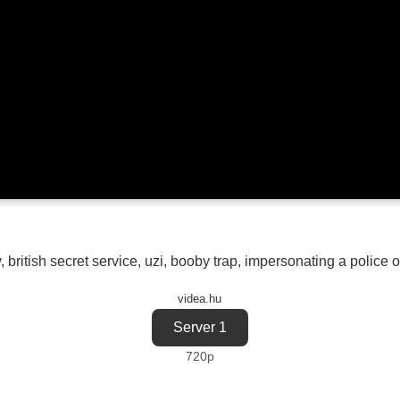
y
,
british secret service
,
uzi
,
booby trap
,
impersonating a police of
videa.hu
Server 1
720p