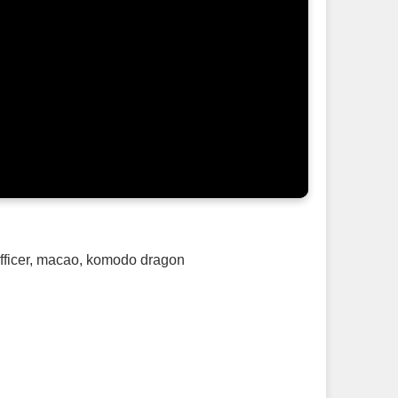
ficer
,
macao
,
komodo dragon