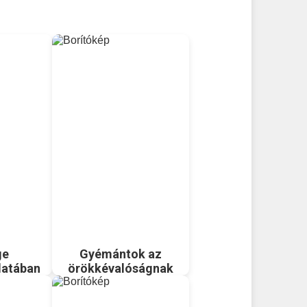
ge
Gyémántok az
latában
örökkévalóságnak