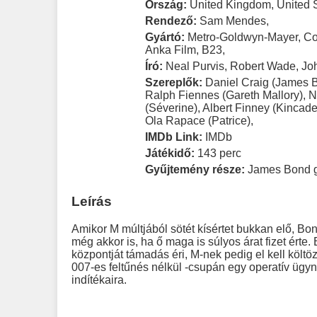
Ország:
United Kingdom
,
United 
Rendező:
Sam Mendes
,
Gyártó:
Metro-Goldwyn-Mayer
,
Co
Anka Film
,
B23
,
Író:
Neal Purvis
,
Robert Wade
,
Jo
Szereplők:
Daniel Craig (James 
Ralph Fiennes (Gareth Mallory)
,
N
(Séverine)
,
Albert Finney (Kincade
Ola Rapace (Patrice)
,
IMDb Link:
IMDb
Játékidő:
143 perc
Gyűjtemény része:
James Bond 
Leírás
Amikor M múltjából sötét kísértet bukkan elő, Bon
még akkor is, ha ő maga is súlyos árat fizet érte
központját támadás éri, M-nek pedig el kell köl
007-es feltűnés nélkül -csupán egy operatív ügynök
indítékaira.