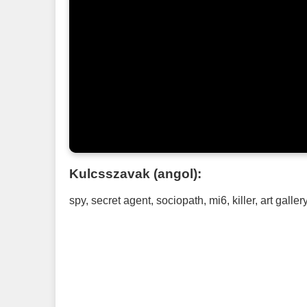
Kulcsszavak (angol):
spy
,
secret agent
,
sociopath
,
mi6
,
killer
,
art galler