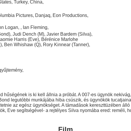
States
,
Turkey
,
China
,
lumbia Pictures
,
Danjaq
,
Eon Productions
,
hn Logan
,
,
Ian Fleming
,
Bond)
,
Judi Dench (M)
,
Javier Bardem (Silva)
,
aomie Harris (Eve)
,
Bérénice Marlohe
)
,
Ben Whishaw (Q)
,
Rory Kinnear (Tanner)
,
gyűjtemény
,
d hűségének is ki kell állnia a próbát. A 007-es ügynök nekivág,
. Bond legutóbbi munkájába hiba csúszik, és ügynökök tucatjainak
töztetnie az egész ügynökséget. A támadások kereszttüzében ál
, Eve segítségével- a rejtélyes Silva nyomába ered: reméli, hogy 
Film