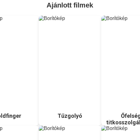
Ajánlott filmek
ldfinger
Tűzgolyó
Őfelsé
titkosszolgá