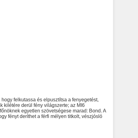
 hogy felkutassa és elpusztítsa a fenyegetést,
 kilétére derül fény világszerte; az MI6
ló főnöknek egyetlen szövetségese marad: Bond. A
fényt deríthet a férfi mélyen titkolt, vészjósló