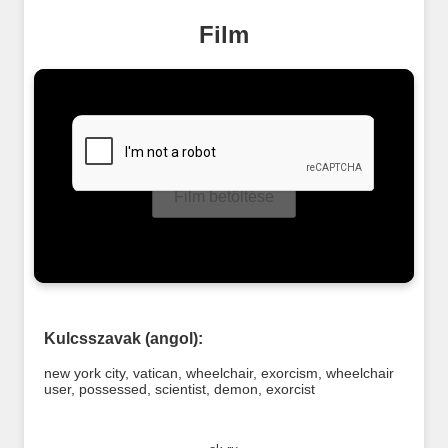
Film
Film betöltése
Kulcsszavak (angol):
new york city
,
vatican
,
wheelchair
,
exorcism
,
wheelchair
user
,
possessed
,
scientist
,
demon
,
exorcist