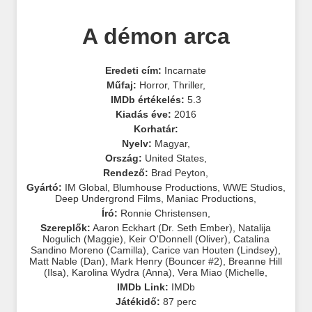
A démon arca
Eredeti cím:
Incarnate
Műfaj:
Horror
,
Thriller
,
IMDb értékelés:
5.3
Kiadás éve:
2016
Korhatár:
Nyelv:
Magyar
,
Ország:
United States
,
Rendező:
Brad Peyton
,
Gyártó:
IM Global
,
Blumhouse Productions
,
WWE Studios
,
Deep Undergrond Films
,
Maniac Productions
,
Író:
Ronnie Christensen
,
Szereplők:
Aaron Eckhart (Dr. Seth Ember)
,
Natalija
Nogulich (Maggie)
,
Keir O'Donnell (Oliver)
,
Catalina
Sandino Moreno (Camilla)
,
Carice van Houten (Lindsey)
,
Matt Nable (Dan)
,
Mark Henry (Bouncer #2)
,
Breanne Hill
(Ilsa)
,
Karolina Wydra (Anna)
,
Vera Miao (Michelle
,
IMDb Link:
IMDb
Játékidő:
87 perc