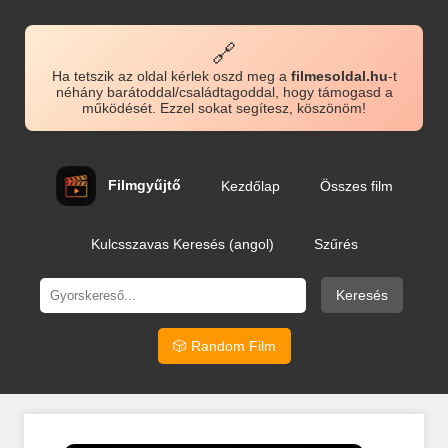
🔗
Ha tetszik az oldal kérlek oszd meg a
filmesoldal.hu
-t
néhány barátoddal/családtagoddal, hogy támogasd a
működését. Ezzel sokat segítesz, köszönöm!
Filmgyűjtő
Kezdőlap
Összes film
Kulcsszavas Keresés (angol)
Szűrés
Keresés
🎲 Random Film