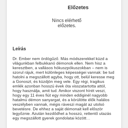
Előzetes
Nincs elérhető
előzetes.
Leírás
Dr. Ember nem ördögűző. Más módszerekkel küzd a
világunkban felbukkanó démonok ellen. Nem hisz a
keresztben, a vallásos hókuszpókuszokban – nem is
szorul rájuk, mert különleges képességei vannak: be tud
hatolni a megszállott agyba, hogy ott, belül keresse meg
a Gonoszt, és küzdjön meg vele. Egy régi, tragikus
emlék azonban hosszú évek óta visszatartotta attól,
hogy használja, amit tud. Amikor viszont hírét veszi,
hogy egy 11 éves fiút egy minden eddiginél nagyobb
hatalmú démon sanyargat, és a körülötte élők halálos
veszélyben vannak, mégis ráveszi magát az utolsó
bevetésre. De ehhez a saját démonait kell először
legyőznie. Azután kezdődhet a hosszú, rettentő utazás
egy megszállott gyerek gondolatai között…