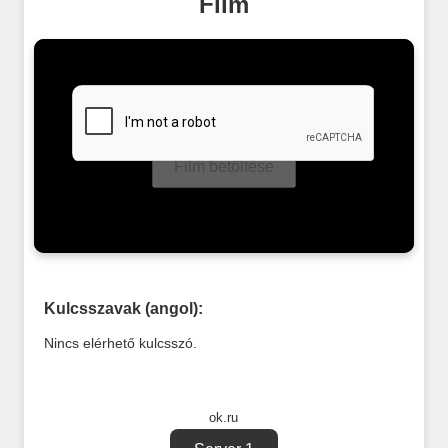
Film
Film betöltése
Kulcsszavak (angol):
Nincs elérhető kulcsszó.
ok.ru