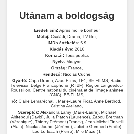
Utánam a boldogság
Eredeti cím:
Après moi le bonheur
Műfaj:
Családi
,
Dráma
,
TV film
,
IMDb értékelés:
6.9
Kiadás éve:
2016
Korhatár:
Tous publics
Nyelv:
Magyar
,
Ország:
France
,
Rendező:
Nicolas Cuche
,
Gyártó:
Capa Drama
,
Azad Films
,
TF1
,
BE-FILMS
,
Radio
Télévision Belge Francophone (RTBF)
,
Région Languedoc-
Roussillon
,
Centre national du cinéma et de l'image animée
(CNC)
,
BE-FILMS
,
Író:
Claire Lemaréchal
,
,
Marie-Laure Picat
,
Anne Berthod
,
,
Cristina Arellano
,
Szereplők:
Alexandra Lamy (Marie-Laure)
,
Michaël
Abiteboul (David)
,
Julia Piaton (Laurence)
,
Zabou Breitman
(Véronique)
,
Thierry Frémont (Franck)
,
Jean-Michel Tinivelli
(Alain)
,
Nicolas Jouhet (Jérôme)
,
Juliette Gombert (Emilie)
,
Léo Lorléac'h (Pierre)
,
Milo Mazé (T
,