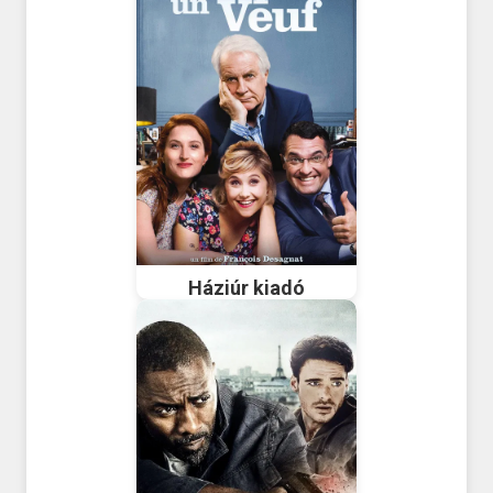
Háziúr kiadó