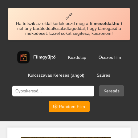
🔗
Ha tetszik az oldal kérlek oszd meg a
filmesoldal.hu
-t
néhány barátoddal/családtagoddal, hogy támogasd a
működését. Ezzel sokat segítesz, köszönöm!
Filmgyűjtő
Kezdőlap
Összes film
Kulcsszavas Keresés (angol)
Szűrés
Keresés
🎲 Random Film