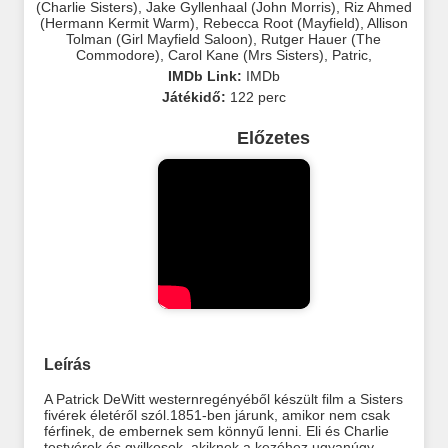
(Charlie Sisters)
,
Jake Gyllenhaal (John Morris)
,
Riz Ahmed
(Hermann Kermit Warm)
,
Rebecca Root (Mayfield)
,
Allison
Tolman (Girl Mayfield Saloon)
,
Rutger Hauer (The
Commodore)
,
Carol Kane (Mrs Sisters)
,
Patric
,
IMDb Link:
IMDb
Játékidő:
122 perc
Előzetes
Leírás
A Patrick DeWitt westernregényéből készült film a Sisters
fivérek életéről szól.1851-ben járunk, amikor nem csak
férfinek, de embernek sem könnyű lenni. Eli és Charlie
testvérek és gyilkosok, akiknek a kezéhez ugyanúgy