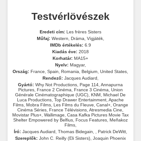
Testvérlövészek
Eredeti cím:
Les frères Sisters
Műfaj:
Western
,
Dráma
,
Vígjáték
,
IMDb értékelés:
6.9
Kiadás éve:
2018
Korhatár:
MA15+
Nyelv:
Magyar
,
Ország:
France
,
Spain
,
Romania
,
Belgium
,
United States
,
Rendező:
Jacques Audiard
,
Gyártó:
Why Not Productions
,
Page 114
,
Annapurna
Pictures
,
France 2 Cinéma
,
France 3 Cinéma
,
Union
Générale Cinématographique (UGC)
,
KNM
,
Michael De
Luca Productions
,
Top Drawer Entertainment
,
Apache
Films
,
Mobra Films
,
Les Films du Fleuve
,
Canal+
,
Orange
Cinéma Séries
,
France Télévisions
,
Atresmedia Cine
,
Movistar Plus+
,
Wallimage
,
Casa Kafka Pictures Movie Tax
Shelter Empowered by Belfius
,
Focus Features
,
Meñakoz
Films
,
Író:
Jacques Audiard
,
Thomas Bidegain
,
,
Patrick DeWitt
,
Szereplők:
John C. Reilly (Eli Sisters)
,
Joaquin Phoenix