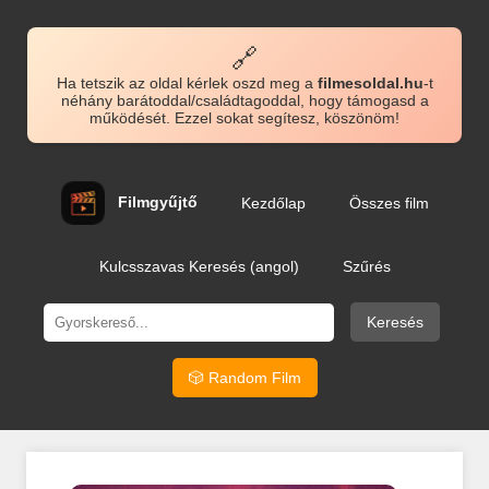
🔗
Ha tetszik az oldal kérlek oszd meg a
filmesoldal.hu
-t
néhány barátoddal/családtagoddal, hogy támogasd a
működését. Ezzel sokat segítesz, köszönöm!
Filmgyűjtő
Kezdőlap
Összes film
Kulcsszavas Keresés (angol)
Szűrés
Keresés
🎲 Random Film