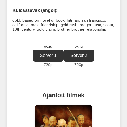
Kulcsszavak (angol):
gold
,
based on novel or book
,
hitman
,
san francisco
,
california
,
male friendship
,
gold rush
,
oregon
,
usa
,
scout
,
19th century
,
gold claim
,
brother brother relationship
ok.ru
ok.ru
Server 1
Server 2
720p
720p
Ajánlott filmek