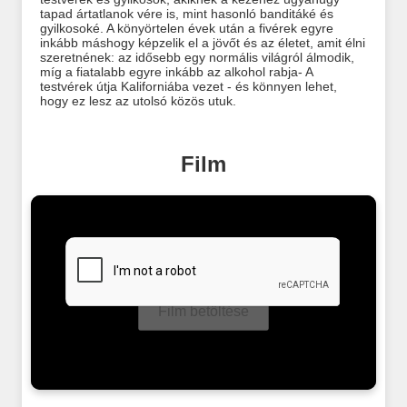
tapad ártatlanok vére is, mint hasonló banditáké és
gyilkosoké. A könyörtelen évek után a fivérek egyre
inkább máshogy képzelik el a jövőt és az életet, amit élni
szeretnének: az idősebb egy normális világról álmodik,
míg a fiatalabb egyre inkább az alkohol rabja- A
testvérek útja Kaliforniába vezet - és könnyen lehet,
hogy ez lesz az utolsó közös utuk.
Film
Film betöltése