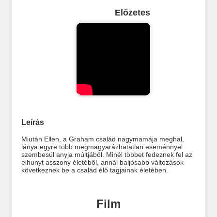
Előzetes
Leírás
Miután Ellen, a Graham család nagymamája meghal,
lánya egyre több megmagyarázhatatlan eseménnyel
szembesül anyja múltjából. Minél többet fedeznek fel az
elhunyt asszony életéből, annál baljósabb változások
következnek be a család élő tagjainak életében.
Film