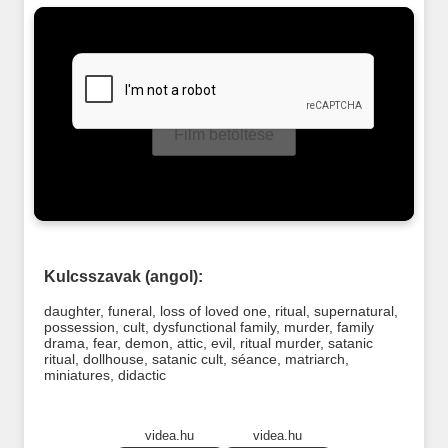
Film betöltése
Kulcsszavak (angol):
daughter
,
funeral
,
loss of loved one
,
ritual
,
supernatural
,
possession
,
cult
,
dysfunctional family
,
murder
,
family
drama
,
fear
,
demon
,
attic
,
evil
,
ritual murder
,
satanic
ritual
,
dollhouse
,
satanic cult
,
séance
,
matriarch
,
miniatures
,
didactic
videa.hu
videa.hu