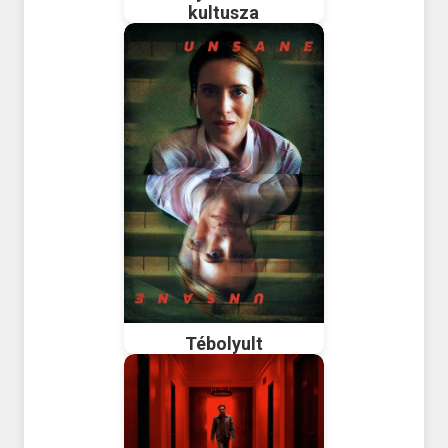
kultusza
Tébolyult