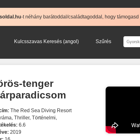
soldal.hu
-t néhány barátoddal/családtagoddal, hogy támogasd
Kulcsszavas Keresés (angol)
Szűrés
örös-tenger
árparadicsom
cím:
The Red Sea Diving Resort
ráma
,
Thriller
,
Történelmi
,
tékelés:
6.6
éve:
2019
r:
16