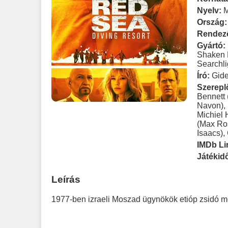
Nyelv:
Ország:
Rendez
Gyártó:
Shaken N
Searchli
Író:
Gide
Szerepl
Bennett 
Navon)
,
Michiel 
(Max Ro
Isaacs)
,
IMDb Li
Játékid
Leírás
1977-ben izraeli Moszad ügynökök etióp zsidó m