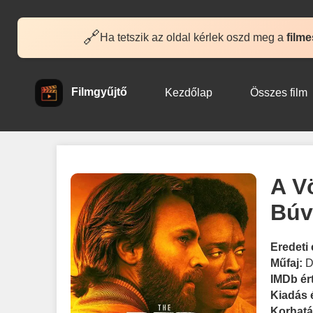
🔗
Ha tetszik az oldal kérlek oszd meg a
filme
Filmgyűjtő
Kezdőlap
Összes film
A V
Búv
Eredeti 
Műfaj:
D
IMDb ér
Kiadás 
Korhatá