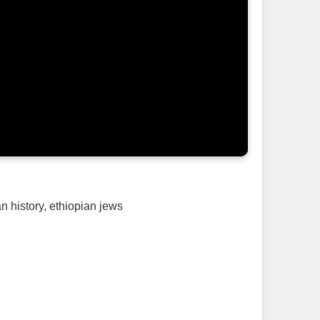
an history
,
ethiopian jews