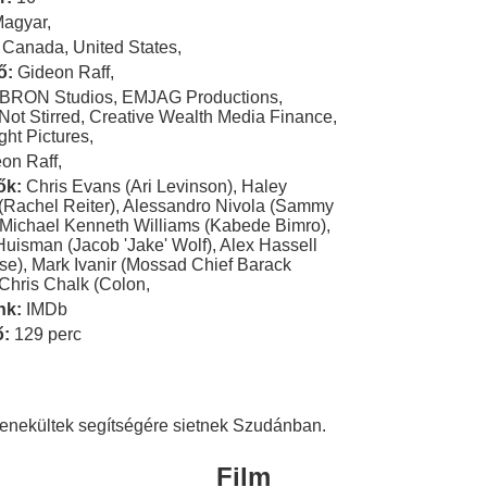
Magyar
,
Canada
,
United States
,
ő:
Gideon Raff
,
BRON Studios
,
EMJAG Productions
,
ot Stirred
,
Creative Wealth Media Finance
,
ght Pictures
,
on Raff
,
ők:
Chris Evans (Ari Levinson)
,
Haley
(Rachel Reiter)
,
Alessandro Nivola (Sammy
Michael Kenneth Williams (Kabede Bimro)
,
Huisman (Jacob 'Jake' Wolf)
,
Alex Hassell
se)
,
Mark Ivanir (Mossad Chief Barack
Chris Chalk (Colon
,
nk:
IMDb
ő:
129 perc
enekültek segítségére sietnek Szudánban.
Film