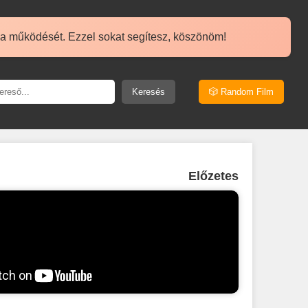
 a működését. Ezzel sokat segítesz, köszönöm!
Keresés
🎲 Random Film
Előzetes