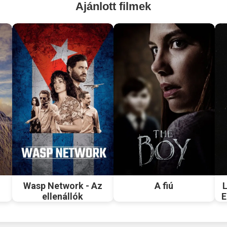
Ajánlott filmek
Wasp Network - Az
A fiú
L
ellenállók
E