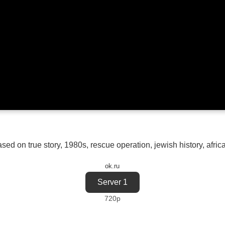
sed on true story
,
1980s
,
rescue operation
,
jewish history
,
afric
ok.ru
Server 1
720p