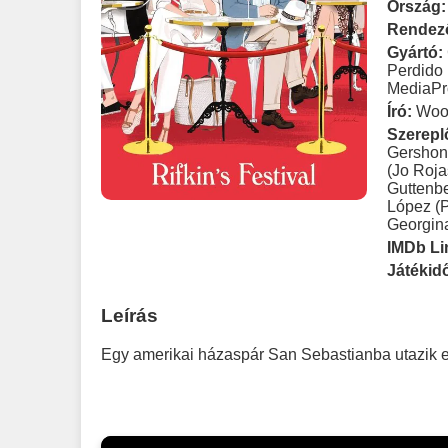
Ország:
Rendez
Gyártó:
Perdido
MediaPr
Író:
Woo
Szerepl
Gershon
(Jo Roja
Guttenbe
López (
Georgin
IMDb Li
Játékid
Leírás
Egy amerikai házaspár San Sebastianba utazik e