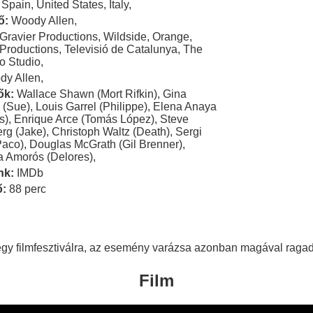
Spain
,
United States
,
Italy
,
ő:
Woody Allen
,
Gravier Productions
,
Wildside
,
Orange
,
 Productions
,
Televisió de Catalunya
,
The
o Studio
,
dy Allen
,
ők:
Wallace Shawn (Mort Rifkin)
,
Gina
 (Sue)
,
Louis Garrel (Philippe)
,
Elena Anaya
s)
,
Enrique Arce (Tomás López)
,
Steve
rg (Jake)
,
Christoph Waltz (Death)
,
Sergi
Paco)
,
Douglas McGrath (Gil Brenner)
,
a Amorós (Delores)
,
nk:
IMDb
ő:
88 perc
gy filmfesztiválra, az esemény varázsa azonban magával ragadj
Film