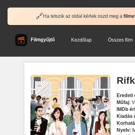
🔗
Ha tetszik az oldal kérlek oszd meg a
filme
Filmgyűjtő
Kezdőlap
Összes film
Rifk
Eredeti 
Műfaj:
V
IMDb ér
Kiadás 
Korhatá
Nyelv: