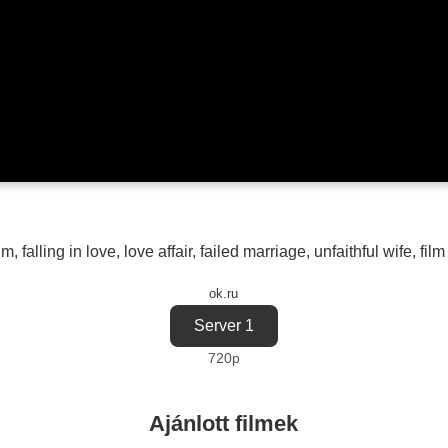
ilm
,
falling in love
,
love affair
,
failed marriage
,
unfaithful wife
,
film
ok.ru
Server 1
720p
Ajánlott filmek