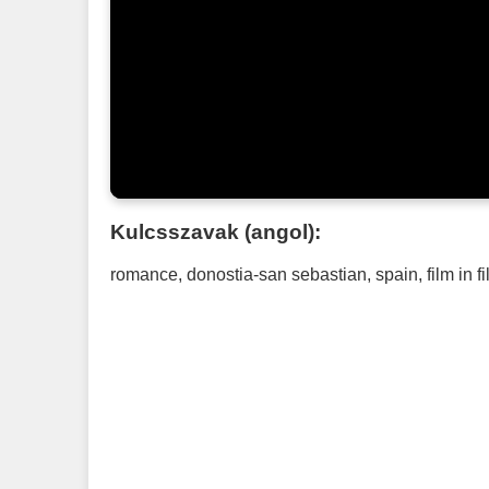
Kulcsszavak (angol):
romance
,
donostia-san sebastian
,
spain
,
film in f