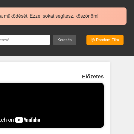
 a működését. Ezzel sokat segítesz, köszönöm!
Keresés
🎲 Random Film
Előzetes