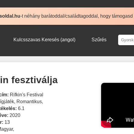
soldal.hu
-t néhány barátoddal/családtagoddal, hogy támogasd
Kulcsszavas Keresés (angol)
Szűrés
in fesztiválja
cím:
Rifkin's Festival
ígjáték
,
Romantikus
,
tékelés:
6.1
éve:
2020
r:
13
Magyar
,