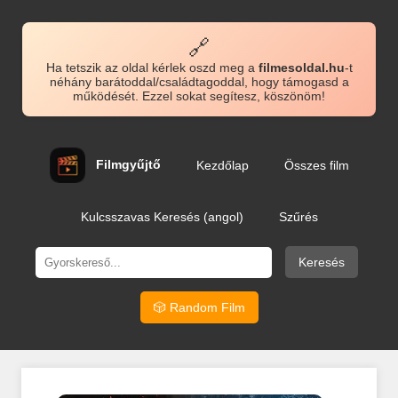
🔗
Ha tetszik az oldal kérlek oszd meg a
filmesoldal.hu
-t
néhány barátoddal/családtagoddal, hogy támogasd a
működését. Ezzel sokat segítesz, köszönöm!
Filmgyűjtő
Kezdőlap
Összes film
Kulcsszavas Keresés (angol)
Szűrés
Keresés
🎲 Random Film