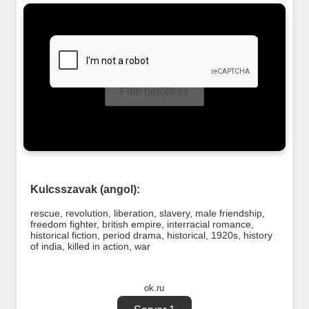
Film betöltése
Kulcsszavak (angol):
rescue
,
revolution
,
liberation
,
slavery
,
male friendship
,
freedom fighter
,
british empire
,
interracial romance
,
historical fiction
,
period drama
,
historical
,
1920s
,
history
of india
,
killed in action
,
war
ok.ru