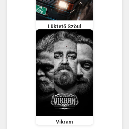
Lüktető Szöul
Vikram