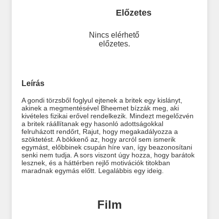
Előzetes
Nincs elérhető
előzetes.
Leírás
A gondi törzsből foglyul ejtenek a britek egy kislányt,
akinek a megmentésével Bheemet bízzák meg, aki
kivételes fizikai erővel rendelkezik. Mindezt megelőzvén
a britek ráállítanak egy hasonló adottságokkal
felruházott rendőrt, Rajut, hogy megakadályozza a
szöktetést. A bökkenő az, hogy arcról sem ismerik
egymást, előbbinek csupán híre van, így beazonosítani
senki nem tudja. A sors viszont úgy hozza, hogy barátok
lesznek, és a háttérben rejlő motivációk titokban
maradnak egymás előtt. Legalábbis egy ideig.
Film