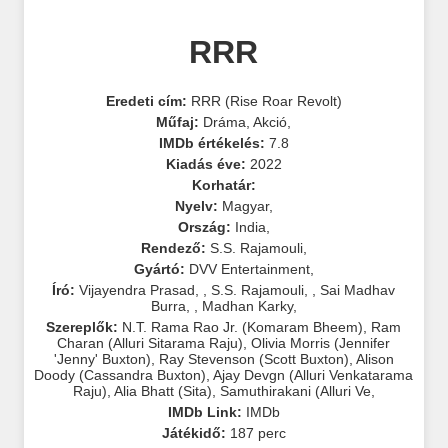
RRR
Eredeti cím:
RRR (Rise Roar Revolt)
Műfaj:
Dráma
,
Akció
,
IMDb értékelés:
7.8
Kiadás éve:
2022
Korhatár:
Nyelv:
Magyar
,
Ország:
India
,
Rendező:
S.S. Rajamouli
,
Gyártó:
DVV Entertainment
,
Író:
Vijayendra Prasad
,
,
S.S. Rajamouli
,
,
Sai Madhav
Burra
,
,
Madhan Karky
,
Szereplők:
N.T. Rama Rao Jr. (Komaram Bheem)
,
Ram
Charan (Alluri Sitarama Raju)
,
Olivia Morris (Jennifer
'Jenny' Buxton)
,
Ray Stevenson (Scott Buxton)
,
Alison
Doody (Cassandra Buxton)
,
Ajay Devgn (Alluri Venkatarama
Raju)
,
Alia Bhatt (Sita)
,
Samuthirakani (Alluri Ve
,
IMDb Link:
IMDb
Játékidő:
187 perc