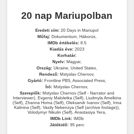
20 nap Mariupolban
Eredeti cím:
20 Days in Mariupol
Műfaj:
Dokumentum
,
Háborús
,
IMDb értékelés:
8.5
Kiadás éve:
2023
Korhatár:
Nyelv:
Magyar
,
Ország:
Ukraine
,
United States
,
Rendező:
Mstyslav Chernov
,
Gyártó:
Frontline PBS
,
Associated Press
,
Író:
Mstyslav Chernov
,
Szereplők:
Mstyslav Chernov (Self - Narrator and
Interviewer)
,
Evgeniy Maloletka (Self)
,
Liudmyla Amelkina
(Self)
,
Zhanna Homa (Self)
,
Oleksandr Ivanov (Self)
,
Irina
Kalinina (Self)
,
Vasily Nebenzya (Self (archive footage))
,
Volodymyr Nikulin (Self)
,
Anastasiya Yera
,
IMDb Link:
IMDb
Játékidő:
95 perc