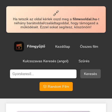
🔗
Ha tetszik az oldal kérlek oszd meg a
filmesoldal.hu
-t
néhány barátoddal/családtagoddal, hogy támogasd a
működését. Ezzel sokat segítesz, köszönöm!
Filmgyűjtő
Kezdőlap
Összes film
Kulcsszavas Keresés (angol)
Szűrés
Keresés
🎲 Random Film