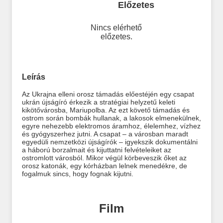
Előzetes
Nincs elérhető
előzetes.
Leírás
Az Ukrajna elleni orosz támadás előestéjén egy csapat
ukrán újságíró érkezik a stratégiai helyzetű keleti
kikötővárosba, Mariupolba. Az ezt követő támadás és
ostrom során bombák hullanak, a lakosok elmenekülnek,
egyre nehezebb elektromos áramhoz, élelemhez, vízhez
és gyógyszerhez jutni. A csapat – a városban maradt
egyedüli nemzetközi újságírók – igyekszik dokumentálni
a háború borzalmait és kijuttatni felvételeiket az
ostromlott városból. Mikor végül körbeveszik őket az
orosz katonák, egy kórházban lelnek menedékre, de
fogalmuk sincs, hogy fognak kijutni.
Film