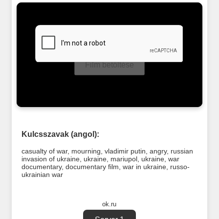
Film betöltése
Kulcsszavak (angol):
casualty of war
,
mourning
,
vladimir putin
,
angry
,
russian
invasion of ukraine
,
ukraine
,
mariupol
,
ukraine
,
war
documentary
,
documentary film
,
war in ukraine
,
russo-
ukrainian war
ok.ru