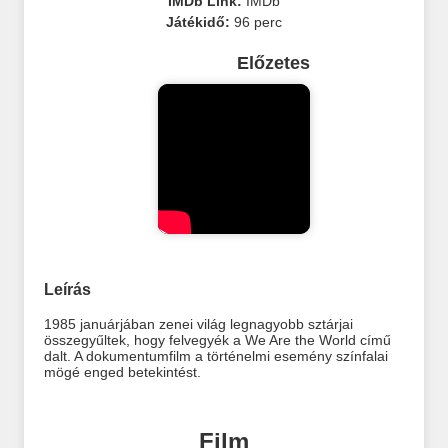
IMDb Link:
IMDb
Játékidő:
96 perc
Előzetes
Leírás
1985 januárjában zenei világ legnagyobb sztárjai
összegyűltek, hogy felvegyék a We Are the World című
dalt. A dokumentumfilm a történelmi esemény színfalai
mögé enged betekintést.
Film