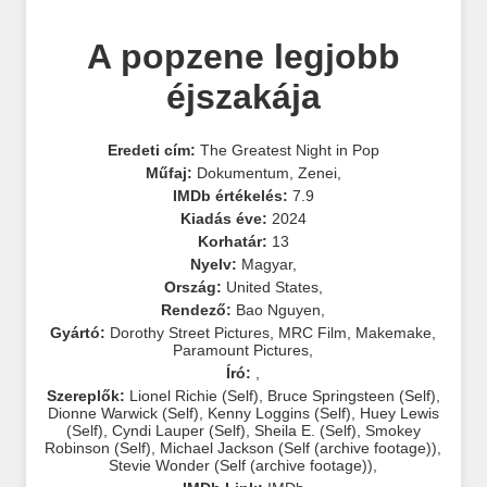
A popzene legjobb
éjszakája
Eredeti cím:
The Greatest Night in Pop
Műfaj:
Dokumentum
,
Zenei
,
IMDb értékelés:
7.9
Kiadás éve:
2024
Korhatár:
13
Nyelv:
Magyar
,
Ország:
United States
,
Rendező:
Bao Nguyen
,
Gyártó:
Dorothy Street Pictures
,
MRC Film
,
Makemake
,
Paramount Pictures
,
Író:
,
Szereplők:
Lionel Richie (Self)
,
Bruce Springsteen (Self)
,
Dionne Warwick (Self)
,
Kenny Loggins (Self)
,
Huey Lewis
(Self)
,
Cyndi Lauper (Self)
,
Sheila E. (Self)
,
Smokey
Robinson (Self)
,
Michael Jackson (Self (archive footage))
,
Stevie Wonder (Self (archive footage))
,