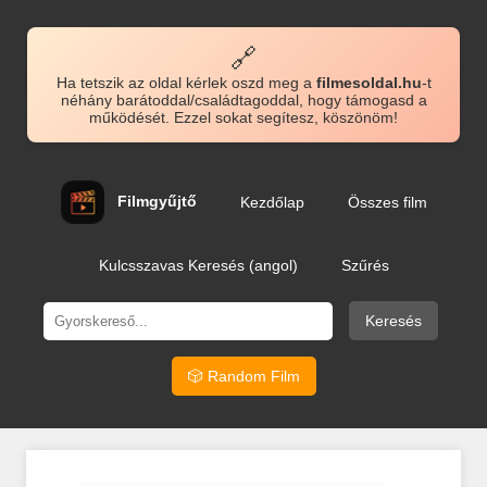
🔗
Ha tetszik az oldal kérlek oszd meg a
filmesoldal.hu
-t
néhány barátoddal/családtagoddal, hogy támogasd a
működését. Ezzel sokat segítesz, köszönöm!
Filmgyűjtő
Kezdőlap
Összes film
Kulcsszavas Keresés (angol)
Szűrés
Keresés
🎲 Random Film