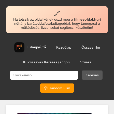
🔗
Ha tetszik az oldal kérlek oszd meg a
filmesoldal.hu
-t
néhány barátoddal/családtagoddal, hogy támogasd a
működését. Ezzel sokat segítesz, köszönöm!
Filmgyűjtő
Kezdőlap
Összes film
Kulcsszavas Keresés (angol)
Szűrés
Keresés
🎲 Random Film