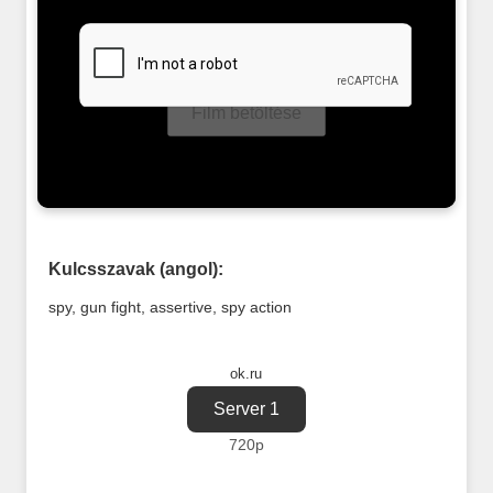
Film betöltése
Kulcsszavak (angol):
spy
,
gun fight
,
assertive
,
spy action
ok.ru
Server 1
720p