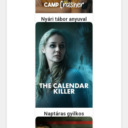
Nyári tábor anyuval
Naptáras gyilkos