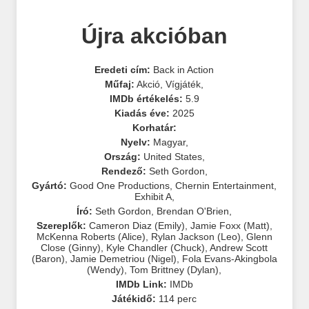
Újra akcióban
Eredeti cím:
Back in Action
Műfaj:
Akció
,
Vígjáték
,
IMDb értékelés:
5.9
Kiadás éve:
2025
Korhatár:
Nyelv:
Magyar
,
Ország:
United States
,
Rendező:
Seth Gordon
,
Gyártó:
Good One Productions
,
Chernin Entertainment
,
Exhibit A
,
Író:
Seth Gordon
,
Brendan O'Brien
,
Szereplők:
Cameron Diaz (Emily)
,
Jamie Foxx (Matt)
,
McKenna Roberts (Alice)
,
Rylan Jackson (Leo)
,
Glenn
Close (Ginny)
,
Kyle Chandler (Chuck)
,
Andrew Scott
(Baron)
,
Jamie Demetriou (Nigel)
,
Fola Evans-Akingbola
(Wendy)
,
Tom Brittney (Dylan)
,
IMDb Link:
IMDb
Játékidő:
114 perc