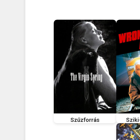
Szűzforrás
Szik