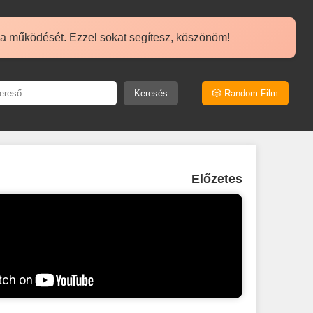
 a működését. Ezzel sokat segítesz, köszönöm!
Keresés
🎲 Random Film
Előzetes