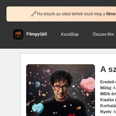
🔗
Ha tetszik az oldal kérlek oszd meg a
filme
Filmgyűjtő
Kezdőlap
Összes film
A s
Eredeti 
Műfaj:
A
IMDb ér
Kiadás 
Korhatá
Nyelv: