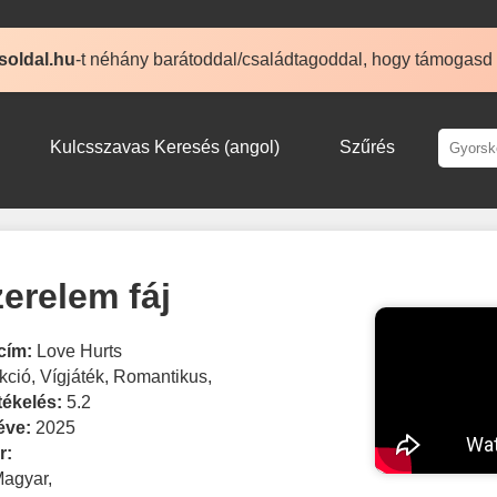
soldal.hu
-t néhány barátoddal/családtagoddal, hogy támogasd
Kulcsszavas Keresés (angol)
Szűrés
zerelem fáj
cím:
Love Hurts
kció
,
Vígjáték
,
Romantikus
,
tékelés:
5.2
éve:
2025
r:
Magyar
,