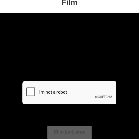
Film
Film betöltése