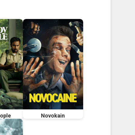
ople
Novokain