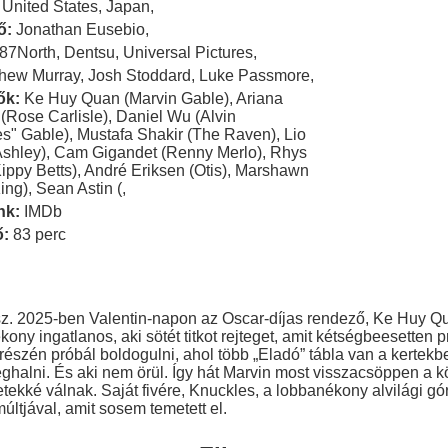
United States
,
Japan
,
ő:
Jonathan Eusebio
,
87North
,
Dentsu
,
Universal Pictures
,
thew Murray
,
Josh Stoddard
,
Luke Passmore
,
ők:
Ke Huy Quan (Marvin Gable)
,
Ariana
(Rose Carlisle)
,
Daniel Wu (Alvin
es" Gable)
,
Mustafa Shakir (The Raven)
,
Lio
Ashley)
,
Cam Gigandet (Renny Merlo)
,
Rhys
ippy Betts)
,
André Eriksen (Otis)
,
Marshawn
ing)
,
Sean Astin (
,
nk:
IMDb
ő:
83 perc
tsz. 2025-ben Valentin-napon az Oscar-díjas rendező, Ke Huy Q
kony ingatlanos, aki sötét titkot rejteget, amit kétségbeesetten
 részén próbál boldogulni, ahol több „Eladó” tábla van a kertekb
 meghalni. És aki nem örül. Így hát Marvin most visszacsöppen a k
ekké válnak. Saját fivére, Knuckles, a lobbanékony alvilági gó
últjával, amit sosem temetett el.