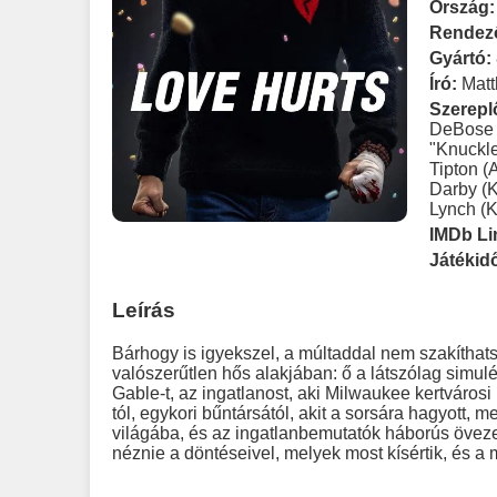
Ország:
Rendez
Gyártó:
Író:
Mat
Szerepl
DeBose 
"Knuckl
Tipton (
Darby (K
Lynch (K
IMDb Li
Játékid
Leírás
Bárhogy is igyekszel, a múltaddal nem szakítha
valószerűtlen hős alakjában: ő a látszólag simulé
Gable-t, az ingatlanost, aki Milwaukee kertvárosi
tól, egykori bűntársától, akit a sorsára hagyott,
világába, és az ingatlanbemutatók háborús övezet
néznie a döntéseivel, melyek most kísértik, és a m