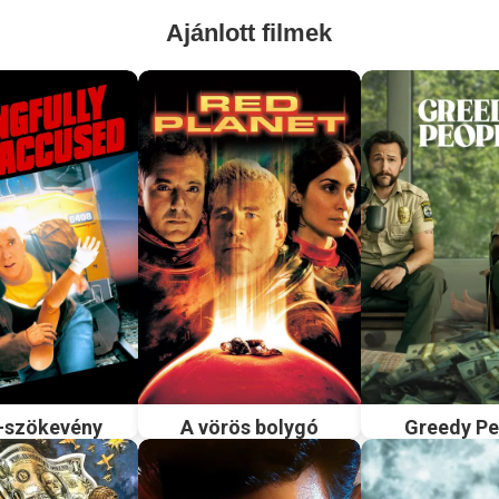
Ajánlott filmek
i-szökevény
A vörös bolygó
Greedy Pe