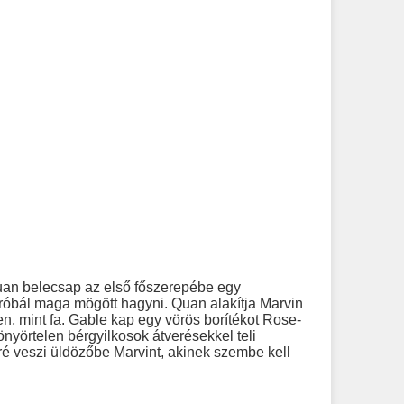
uan belecsap az első főszerepébe egy
 próbál maga mögött hagyni. Quan alakítja Marvin
en, mint fa. Gable kap egy vörös borítékot Rose-
önyörtelen bérgyilkosok átverésekkel teli
ré veszi üldözőbe Marvint, akinek szembe kell