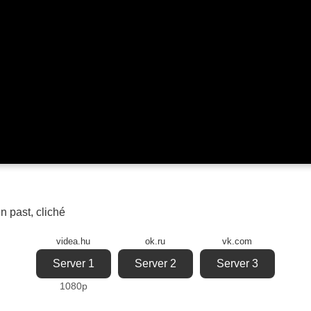
n past
,
cliché
videa.hu
ok.ru
vk.com
Server 1
Server 2
Server 3
1080p