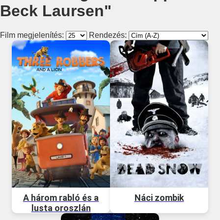
Beck Laursen"
Film megjelenítés:
Rendezés:
A három rabló és a
Náci zombik
lusta oroszlán