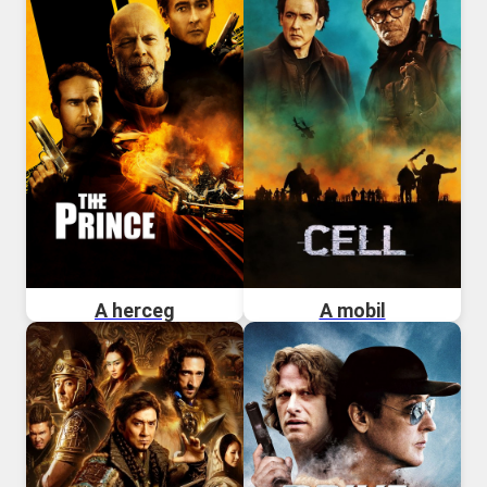
A herceg
A mobil