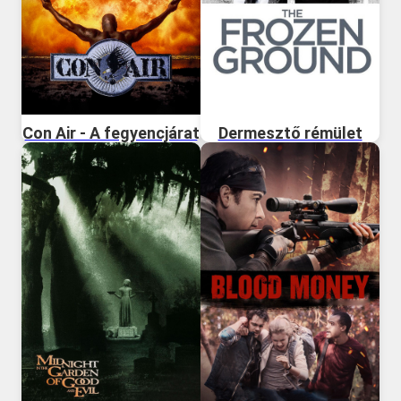
Con Air - A fegyencjárat
Dermesztő rémület