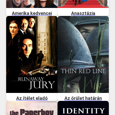
Amerika kedvencei
Anasztázia
Az ítélet eladó
Az őrület határán