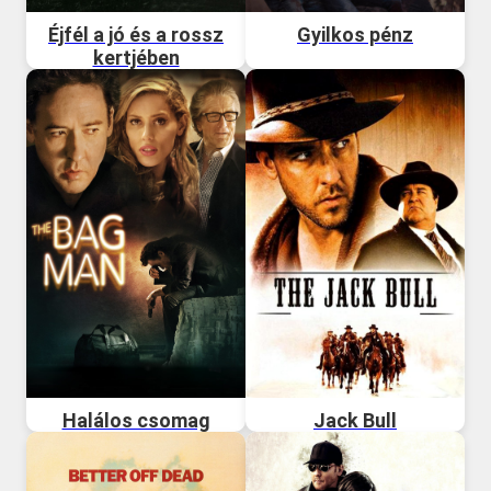
Éjfél a jó és a rossz
Gyilkos pénz
kertjében
Halálos csomag
Jack Bull