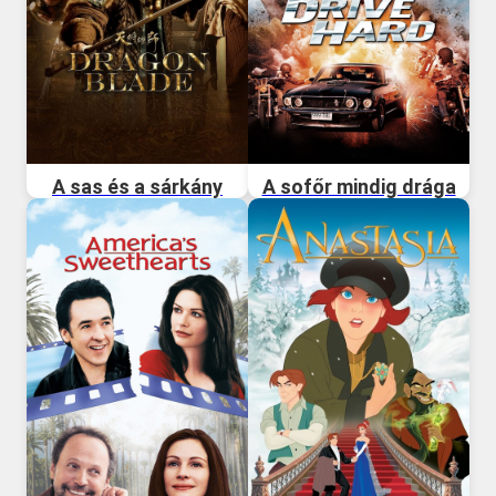
A sas és a sárkány
A sofőr mindig drága