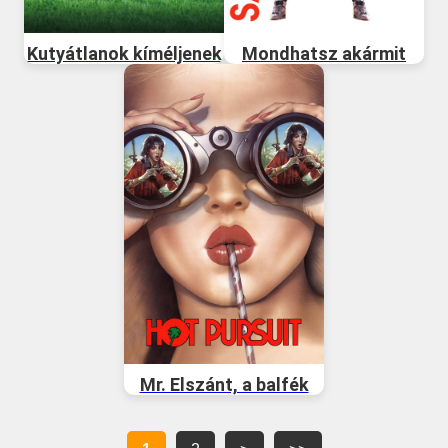
Kutyátlanok kíméljenek
Mondhatsz akármit
Mr. Elszánt, a balfék