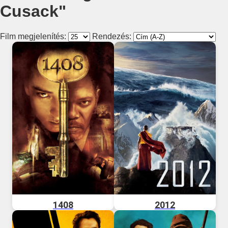
Cusack"
Film megjelenítés:
Rendezés:
1408
2012