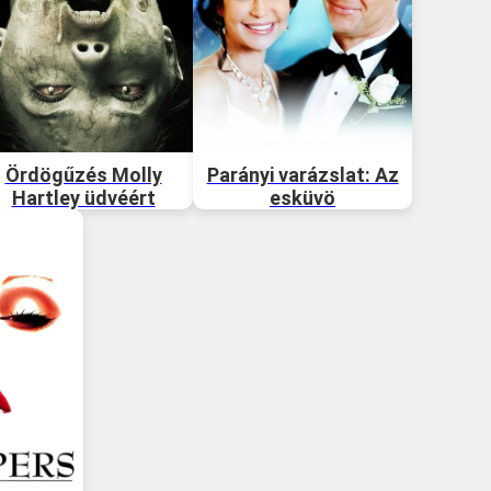
Ördögűzés Molly
Parányi varázslat: Az
Hartley üdvéért
esküvö