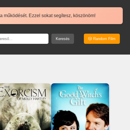
 a működését. Ezzel sokat segítesz, köszönöm!
Keresés
🎲 Random Film