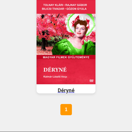
Déryné
1