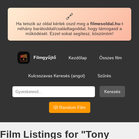
🔗
Ha tetszik az oldal kérlek oszd meg a
filmesoldal.hu
-t
néhány barátoddal/családtagoddal, hogy támogasd a
működését. Ezzel sokat segítesz, köszönöm!
Filmgyűjtő
Kezdőlap
Összes film
Kulcsszavas Keresés (angol)
Szűrés
Keresés
🎲 Random Film
Film Listings for "Tony