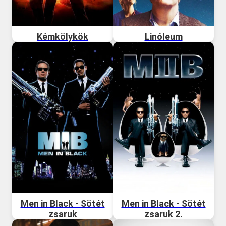
Kémkölykök
Linóleum
Men in Black - Sötét
Men in Black - Sötét
zsaruk
zsaruk 2.