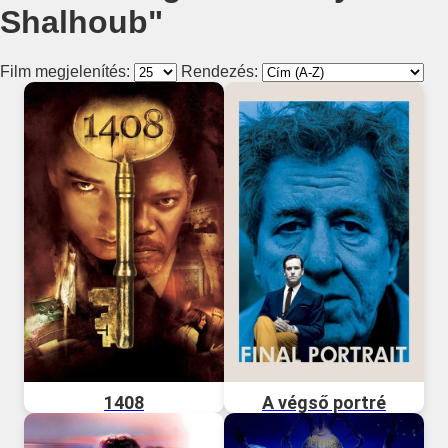
Shalhoub"
Film megjelenítés:
Rendezés:
1408
A végső portré