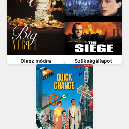
Olasz módra
Szükségállapot