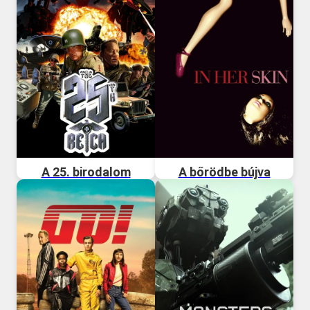
A 25. birodalom
A bőrödbe bújva