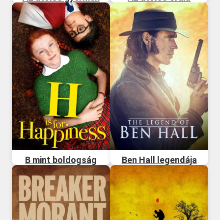
B mint boldogság
Ben Hall legendája