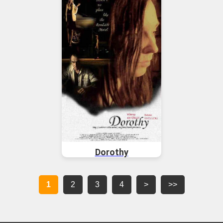
Dorothy
1
2
3
4
>
>>