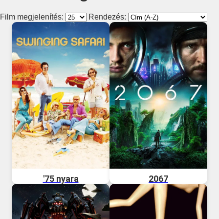
Film megjelenítés:
Rendezés:
'75 nyara
2067