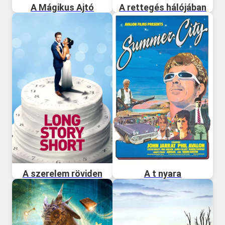
A Mágikus Ajtó
A rettegés hálójában
A szerelem röviden
A t nyara