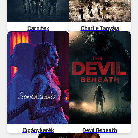
Carnifex
Charlie Tanyája
Cigánykerék
Devil Beneath