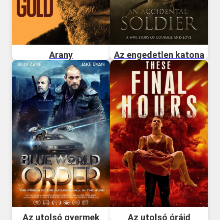
Arany
Az engedetlen katona
Az utolsó gyermek
Az utolsó óráid