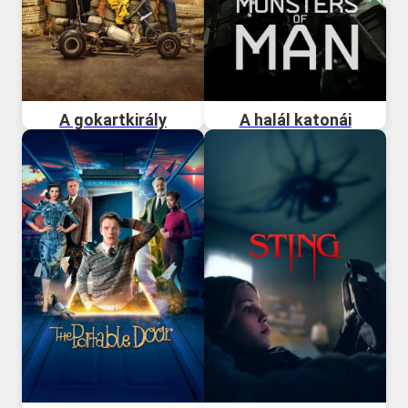
A gokartkirály
A halál katonái