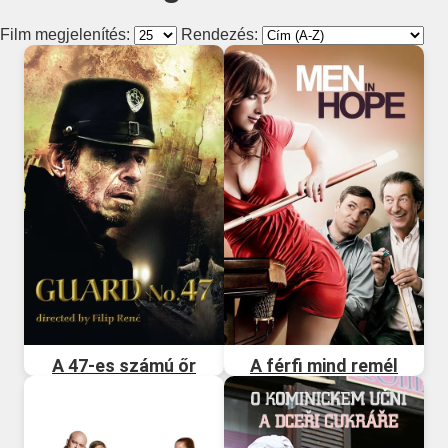
Film megjelenítés:
Rendezés:
A 47-es számú őr
A férfi mind remél