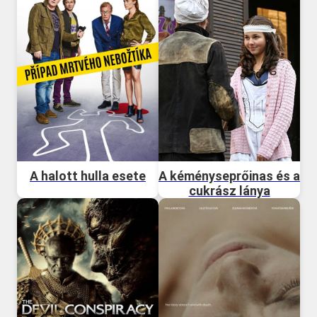
A halott hulla esete
A kéményseprőinas és a
cukrász lánya