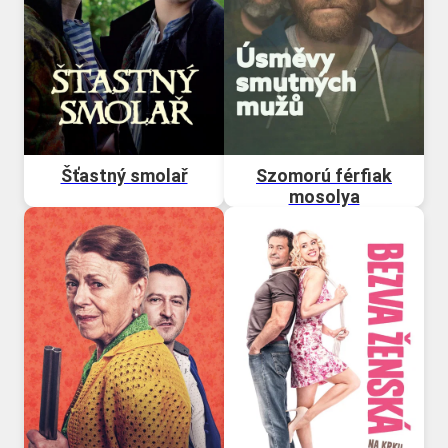
Šťastný smolař
Szomorú férfiak
mosolya