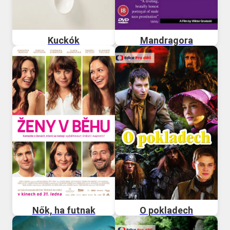
Kuckók
Mandragora
Nők, ha futnak
O pokladech