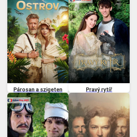
Párosan a szigeten
Pravý rytíř