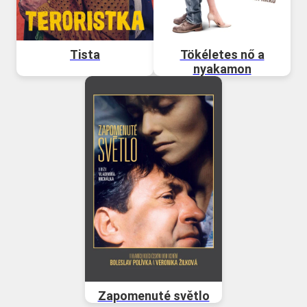
Tista
Tökéletes nő a
nyakamon
Zapomenuté světlo