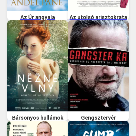
Az Úr angyala
Az utolsó arisztokrata
Bársonyos hullámok
Gengsztervér