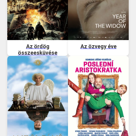
Az ördög
Az özvegy éve
összeesküvése