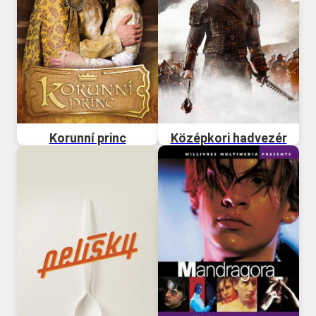
Korunní princ
Középkori hadvezér