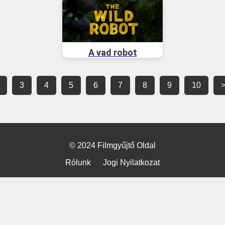
A vad robot
3
4
5
6
7
8
9
10
© 2024 Filmgyűjtő Oldal
Rólunk
Jogi Nyilatkozat