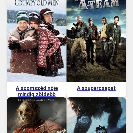
A szomszéd nője
A szupercsapat
mindig zöldebb