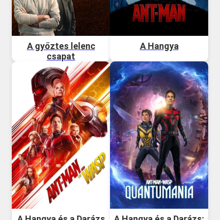
A győztes lelenc
A Hangya
csapat
A Hangya és a Darázs
A Hangya és a Darázs: