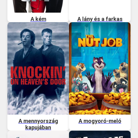
A kém
A lány és a farkas
A mennyország
A mogyoró-meló
kapujában