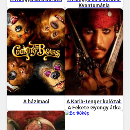
Kvantumánia
A házimaci
A Karib-tenger kalózai:
A Fekete Gyöngy átka