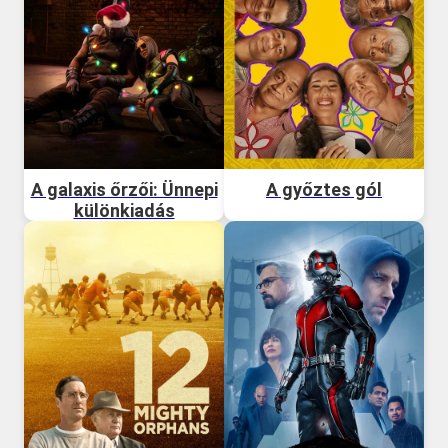
A galaxis őrzői: Ünnepi
A győztes gól
különkiadás