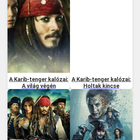
A Karib-tenger kalózai:
A Karib-tenger kalózai:
A világ végén
Holtak kincse