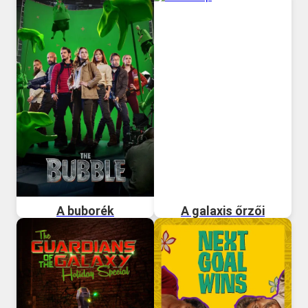
A buborék
A galaxis őrzői