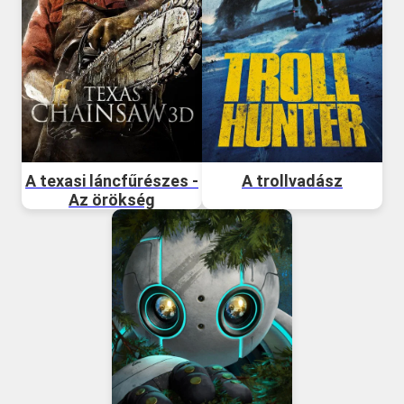
A texasi láncfűrészes -
A trollvadász
Az örökség