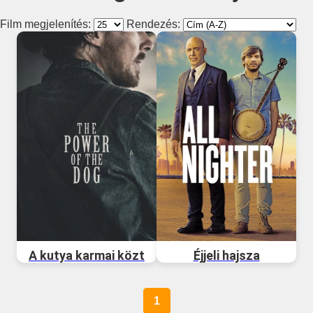
Film megjelenítés:
Rendezés:
A kutya karmai közt
Éjjeli hajsza
1