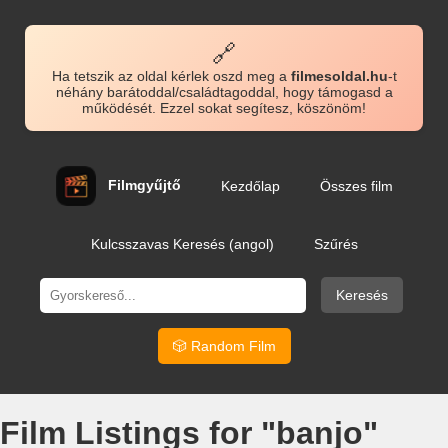
🔗
Ha tetszik az oldal kérlek oszd meg a
filmesoldal.hu
-t
néhány barátoddal/családtagoddal, hogy támogasd a
működését. Ezzel sokat segítesz, köszönöm!
Filmgyűjtő
Kezdőlap
Összes film
Kulcsszavas Keresés (angol)
Szűrés
Keresés
🎲 Random Film
Film Listings for "banjo"