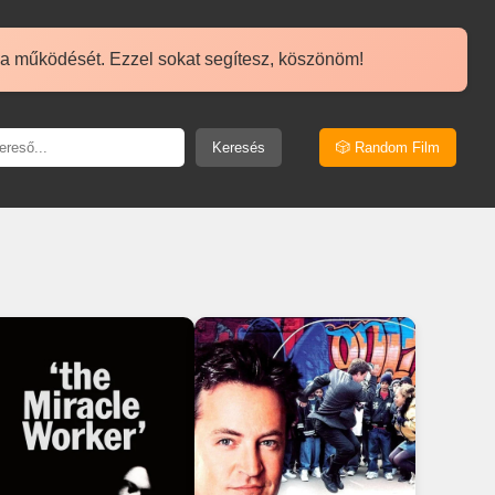
 a működését. Ezzel sokat segítesz, köszönöm!
Keresés
🎲 Random Film