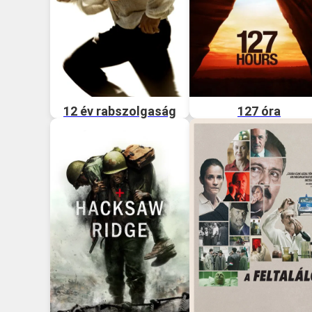
12 év rabszolgaság
127 óra