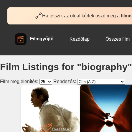
🔗
Ha tetszik az oldal kérlek oszd meg a
filme
Filmgyűjtő
Kezdőlap
Összes film
Film Listings for "biography"
Film megjelenítés:
Rendezés: