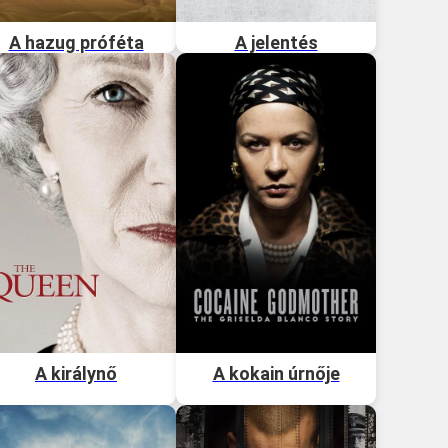
A hazug próféta
A jelentés
A királynő
A kokain úrnője