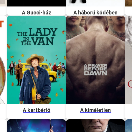
A Gucci-ház
A háború ködében
A kertbérlő
A kíméletlen