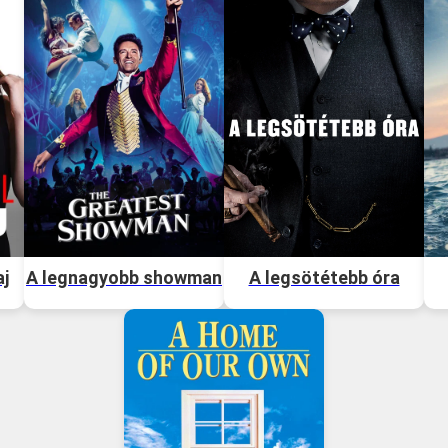
aj
A legnagyobb showman
A legsötétebb óra