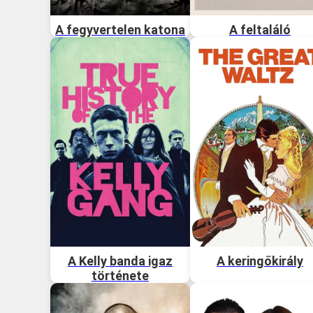
A fegyvertelen katona
A feltaláló
A Kelly banda igaz
A keringőkirály
története