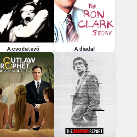
A csodatevő
A diadal