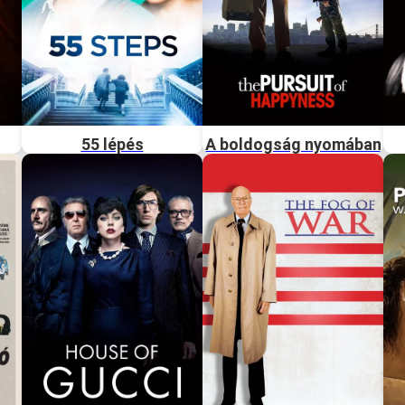
55 lépés
A boldogság nyomában