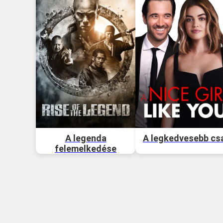
A legenda
A legkedvesebb cs
felemelkedése