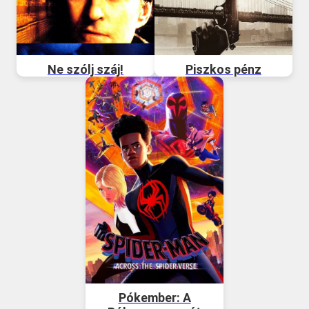
Ne szólj száj!
Piszkos pénz
Pókember: A