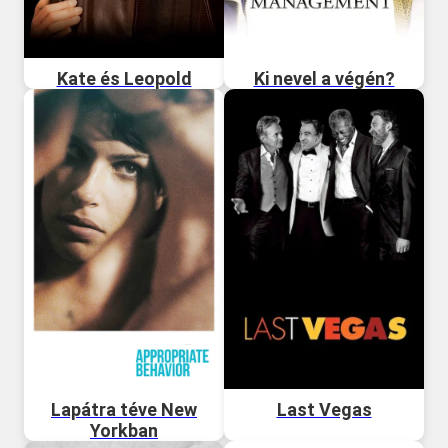
Kate és Leopold
Ki nevel a végén?
Lapátra téve New
Last Vegas
Yorkban