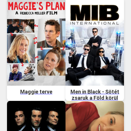
Maggie terve
Men in Black - Sötét
zsaruk a Föld körül