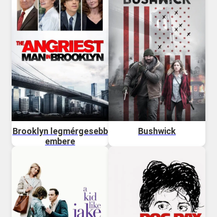
Brooklyn legmérgesebb
Bushwick
embere