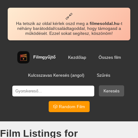
🔗
Ha tetszik az oldal kérlek oszd meg a
filmesoldal.hu
-t
néhány barátoddal/családtagoddal, hogy támogasd a
működését. Ezzel sokat segítesz, köszönöm!
Filmgyűjtő
Kezdőlap
Összes film
Kulcsszavas Keresés (angol)
Szűrés
Keresés
🎲 Random Film
Film Listings for