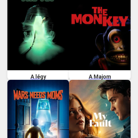
A légy
A Majom