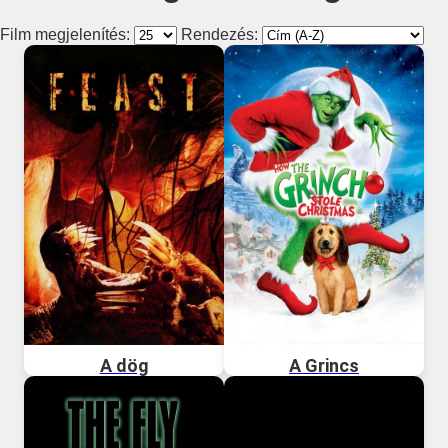
Film megjelenítés:
Rendezés:
A dög
A Grincs