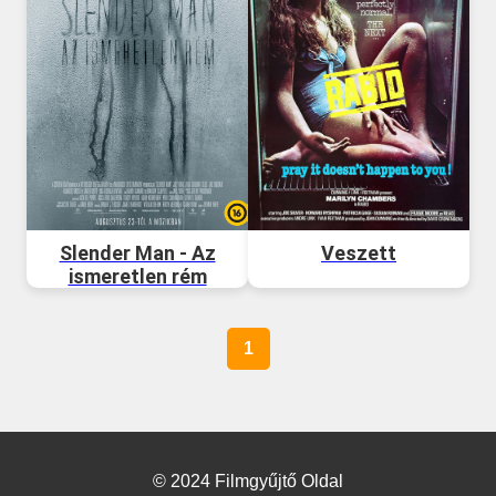
Slender Man - Az
Veszett
ismeretlen rém
1
© 2024 Filmgyűjtő Oldal