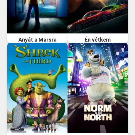
Anyát a Marsra
Én vétkem