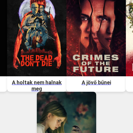
A holtak nem halnak
A jövő bűnei
meg