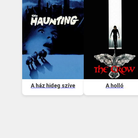
A ház hideg szíve
A holló