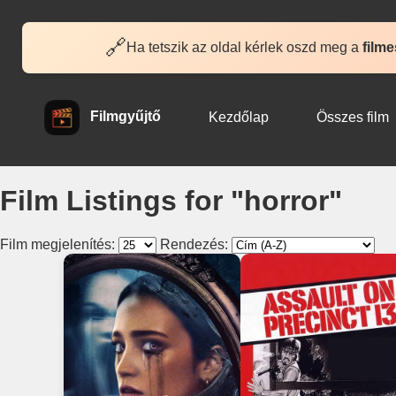
🔗
Ha tetszik az oldal kérlek oszd meg a
filme
Filmgyűjtő
Kezdőlap
Összes film
Film Listings for "horror"
Film megjelenítés:
Rendezés: