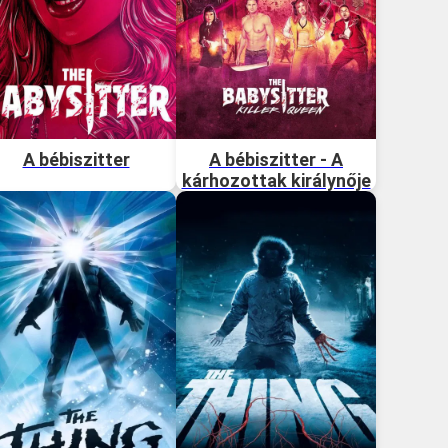
A bébiszitter
A bébiszitter - A
kárhozottak királynője