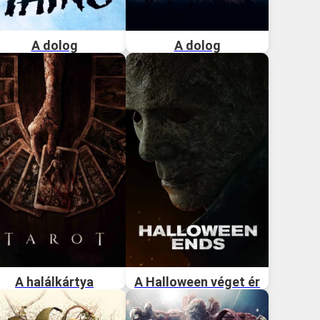
A dolog
A dolog
A halálkártya
A Halloween véget ér