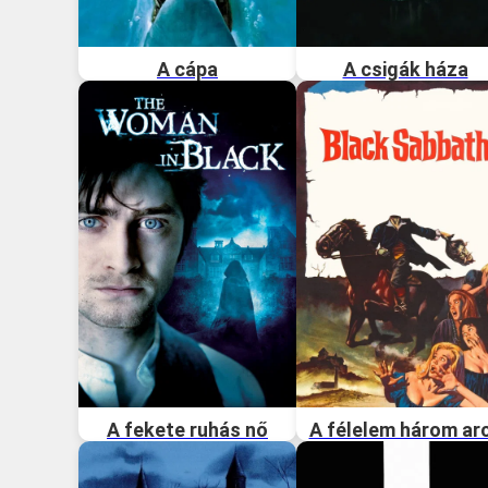
A cápa
A csigák háza
A fekete ruhás nő
A félelem három ar