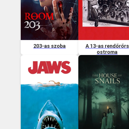
203-as szoba
A 13-as rendőrőrs
ostroma