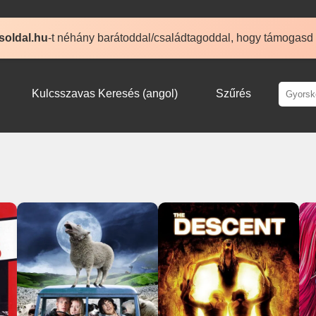
soldal.hu
-t néhány barátoddal/családtagoddal, hogy támogasd
Kulcsszavas Keresés (angol)
Szűrés