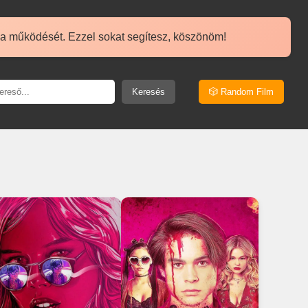
 a működését. Ezzel sokat segítesz, köszönöm!
Keresés
🎲 Random Film