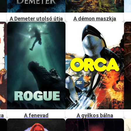
A Demeter utolsó útja
A démon maszkja
ca
A fenevad
A gyilkos bálna