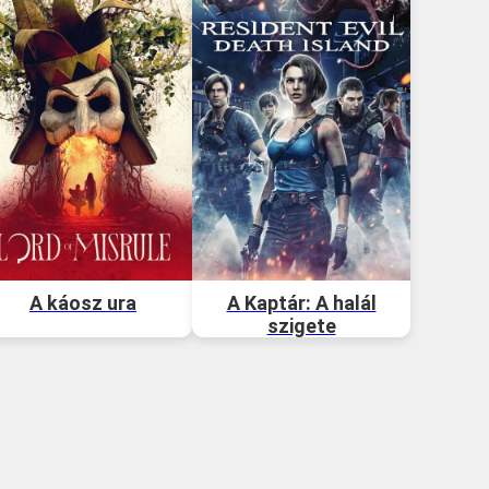
A káosz ura
A Kaptár: A halál
szigete