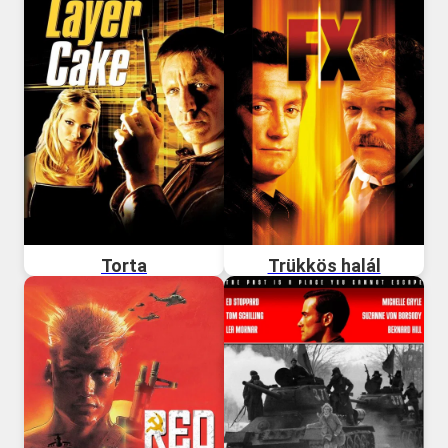
Torta
Trükkös halál