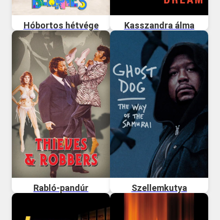
Hóbortos hétvége
Kasszandra álma
Rabló-pandúr
Szellemkutya