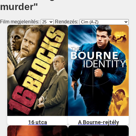
murder"
Film megjelenítés:
Rendezés:
16 utca
A Bourne-rejtély