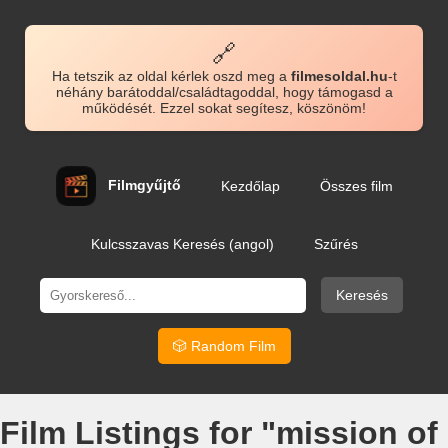
🔗
Ha tetszik az oldal kérlek oszd meg a
filmesoldal.hu
-t
néhány barátoddal/családtagoddal, hogy támogasd a
működését. Ezzel sokat segítesz, köszönöm!
Filmgyűjtő
Kezdőlap
Összes film
Kulcsszavas Keresés (angol)
Szűrés
Keresés
🎲 Random Film
Film Listings for "mission of