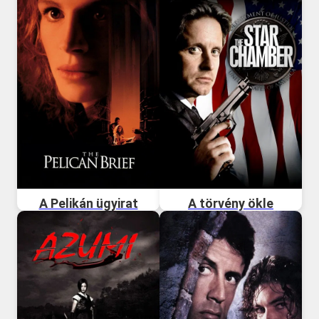
A Pelikán ügyirat
A törvény ökle