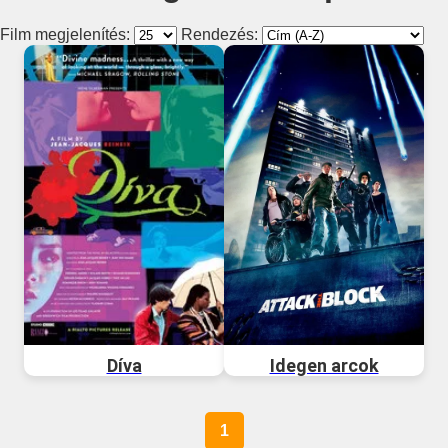
Film megjelenítés:
Rendezés:
Díva
Idegen arcok
1