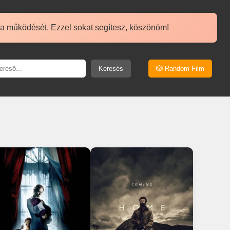
 a működését. Ezzel sokat segítesz, köszönöm!
Keresés
🎲 Random Film