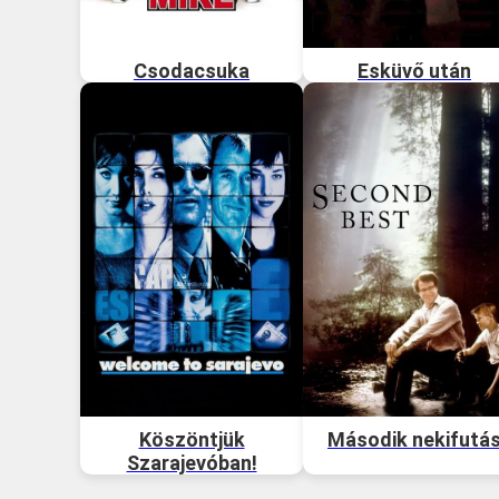
Csodacsuka
Esküvő után
Köszöntjük
Második nekifutá
Szarajevóban!