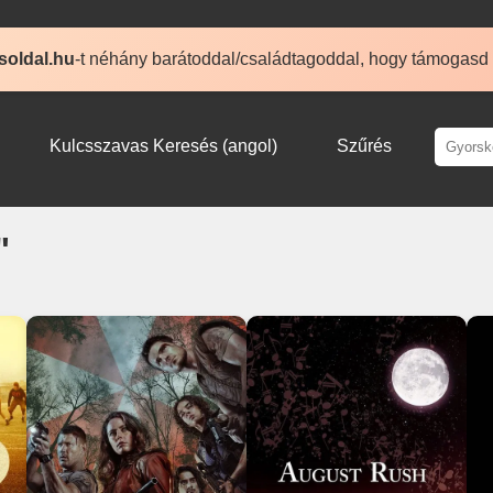
soldal.hu
-t néhány barátoddal/családtagoddal, hogy támogasd
Kulcsszavas Keresés (angol)
Szűrés
"