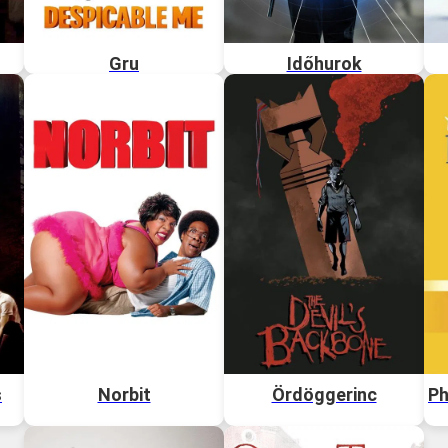
Gru
Időhurok
s
Norbit
Ördöggerinc
Ph