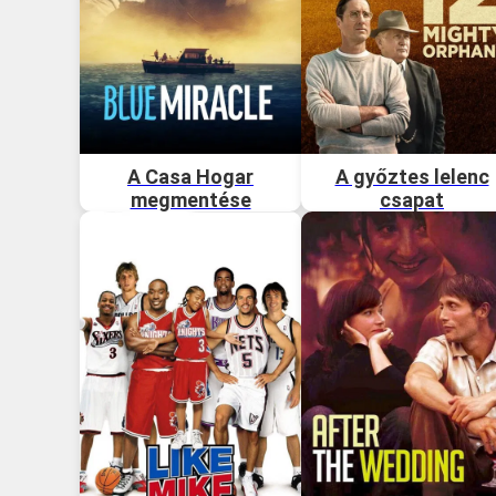
A Casa Hogar
A győztes lelenc
megmentése
csapat