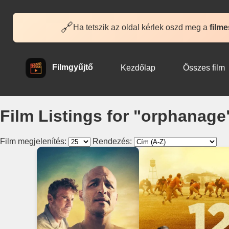
🔗
Ha tetszik az oldal kérlek oszd meg a
filme
Filmgyűjtő
Kezdőlap
Összes film
Film Listings for "orphanage
Film megjelenítés:
Rendezés: