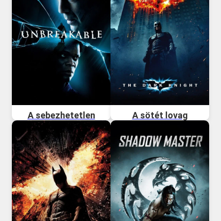
A sebezhetetlen
A sötét lovag