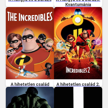
Kvantumánia
A hihetetlen család
A hihetetlen család 2.