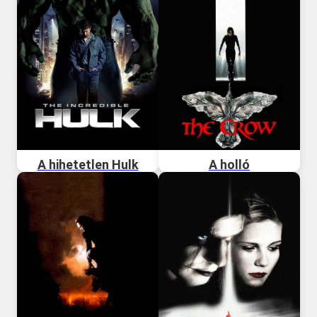
A hihetetlen Hulk
A holló