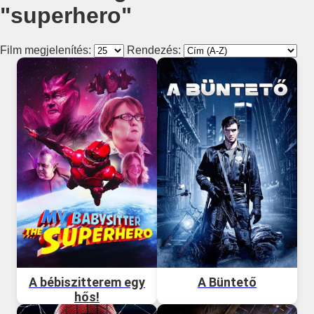
"superhero"
Film megjelenítés:
Rendezés:
A bébiszitterem egy
A Büntető
hős!