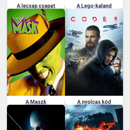
A lecsap csapat
A Lego-kaland
A Maszk
A nyolcas kód