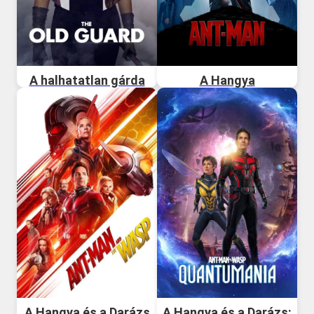
A halhatatlan gárda
A Hangya
A Hangya és a Darázs
A Hangya és a Darázs: