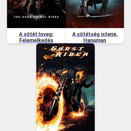
A sötét lovag:
A sötétség istene,
Felemelkedés
Hanuman