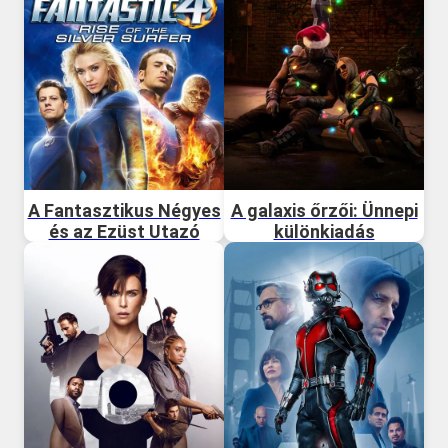
A Fantasztikus Négyes
A galaxis őrzői: Ünnepi
és az Ezüst Utazó
különkiadás