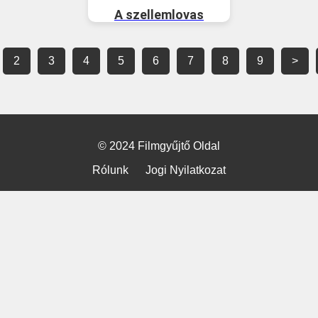
A szellemlovas
2
3
4
5
6
7
8
9
>
© 2024 Filmgyűjtő Oldal
Rólunk
Jogi Nyilatkozat