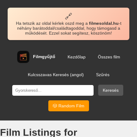
🔗
Ha tetszik az oldal kérlek oszd meg a
filmesoldal.hu
-t
néhány barátoddal/családtagoddal, hogy támogasd a
működését. Ezzel sokat segítesz, köszönöm!
Filmgyűjtő
Kezdőlap
Összes film
Kulcsszavas Keresés (angol)
Szűrés
Keresés
🎲 Random Film
Film Listings for