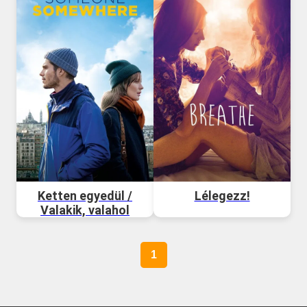
Ketten egyedül /
Lélegezz!
Valakik, valahol
1