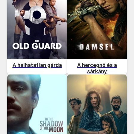
A halhatatlan gárda
A hercegnő és a
sárkány