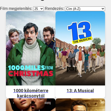
Film megjelenítés:
Rendezés:
1000 kilométerre
13: A Musical
karácsonytól