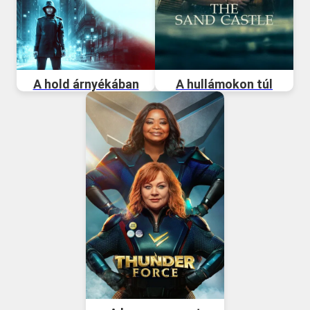
A hold árnyékában
A hullámokon túl