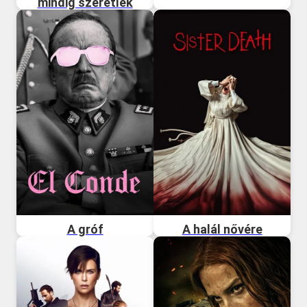
mindig szeretlek
A gróf
A halál nővére