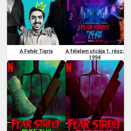
A Fehér Tigris
A félelem utcája 1. rész:
1994