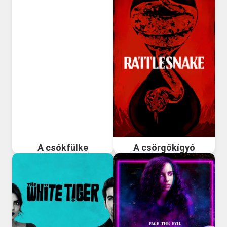
A csókfülke
A csörgőkígyó