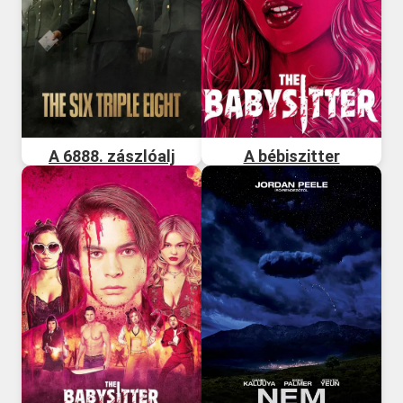
A 6888. zászlóalj
A bébiszitter