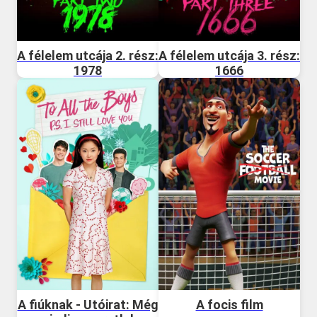
A félelem utcája 2. rész:
A félelem utcája 3. rész:
1978
1666
A fiúknak - Utóirat: Még
A focis film