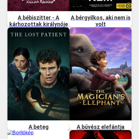
A bébiszitter - A
A bérgyilkos, aki nem is
kárhozottak királynője
volt
A beteg
A bűvész elefántja