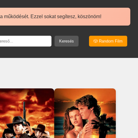
 a működését. Ezzel sokat segítesz, köszönöm!
Keresés
🎲 Random Film