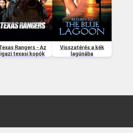
Texas Rangers - Az
Visszatérés a kék
igazi texasi kopók
lagúnába