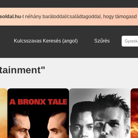
soldal.hu
-t néhány barátoddal/családtagoddal, hogy támogasd
Kulcsszavas Keresés (angol)
Szűrés
rtainment"