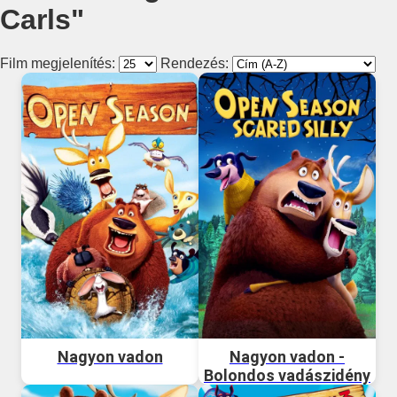
Carls"
Film megjelenítés:
Rendezés:
Nagyon vadon
Nagyon vadon -
Bolondos vadászidény