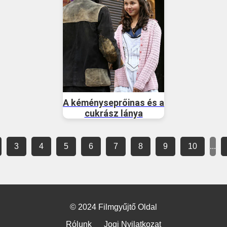
A kéményseprőinas és a
cukrász lánya
3
4
5
6
7
8
9
10
...
© 2024 Filmgyűjtő Oldal
Rólunk
Jogi Nyilatkozat