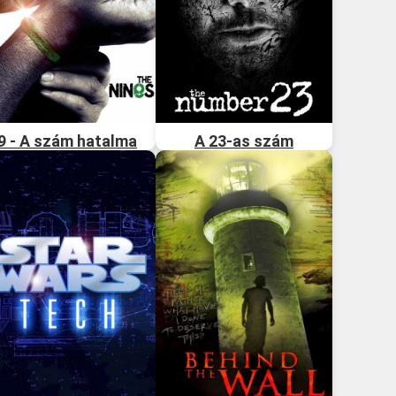
9 - A szám hatalma
A 23-as szám