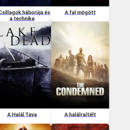
Csillagok háborúja és
A fal mögött
a technika
A Halál Tava
A halálraítélt