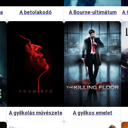
 a
A betolakodó
A Bourne-ultimátum
A 
A gyilkolás művészete
A gyilkos emelet