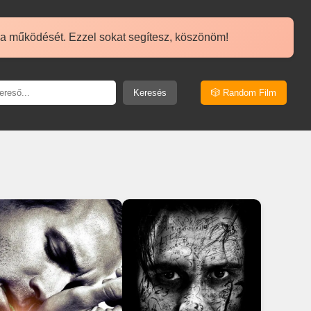
 a működését. Ezzel sokat segítesz, köszönöm!
Keresés
🎲 Random Film