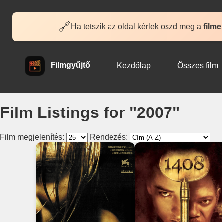
🔗
Ha tetszik az oldal kérlek oszd meg a
filme
Filmgyűjtő
Kezdőlap
Összes film
Film Listings for "2007"
Film megjelenítés:
Rendezés: