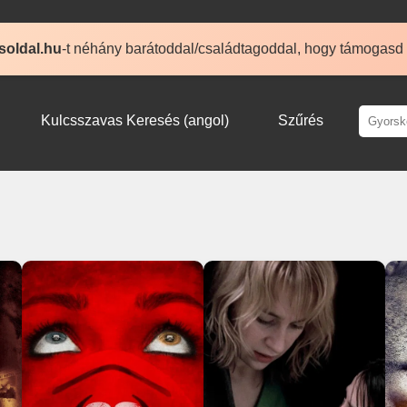
soldal.hu
-t néhány barátoddal/családtagoddal, hogy támogasd
Kulcsszavas Keresés (angol)
Szűrés