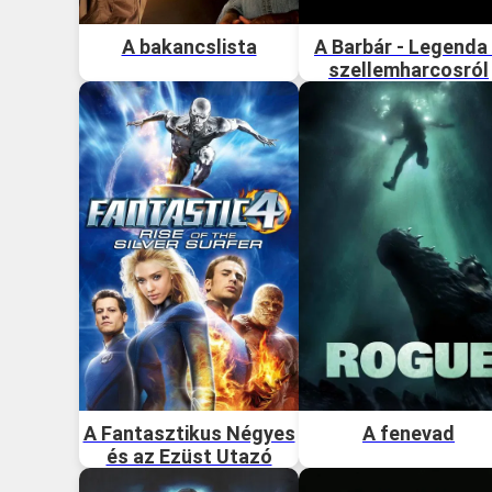
A bakancslista
A Barbár - Legenda
szellemharcosról
A Fantasztikus Négyes
A fenevad
és az Ezüst Utazó