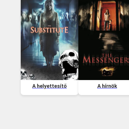
A helyettesítő
A hírnök