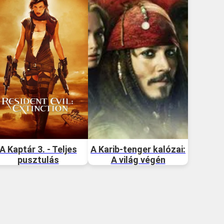
A Kaptár 3. - Teljes
A Karib-tenger kalózai:
pusztulás
A világ végén