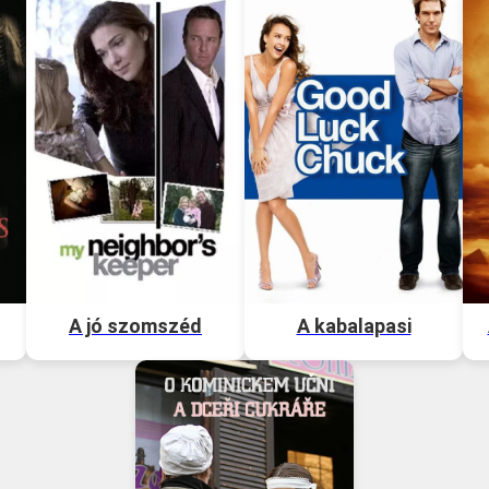
A jó szomszéd
A kabalapasi