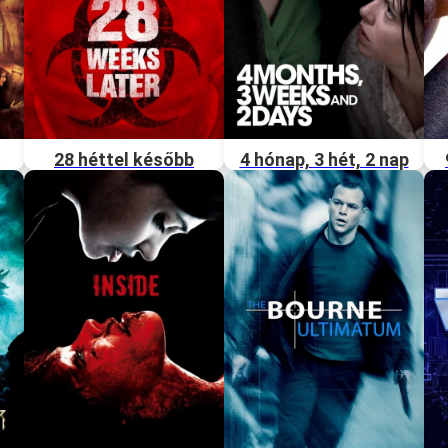
28 héttel később
4 hónap, 3 hét, 2 nap