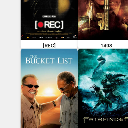
[REC]
1408