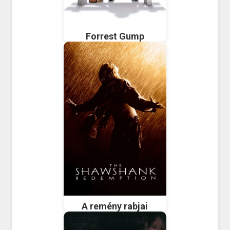
Forrest Gump
A remény rabjai