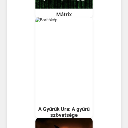
Mátrix
A Gyűrűk Ura: A gyűrű
szövetsége