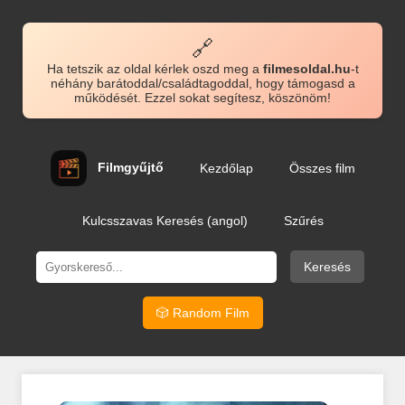
🔗
Ha tetszik az oldal kérlek oszd meg a
filmesoldal.hu
-t
néhány barátoddal/családtagoddal, hogy támogasd a
működését. Ezzel sokat segítesz, köszönöm!
Filmgyűjtő
Kezdőlap
Összes film
Kulcsszavas Keresés (angol)
Szűrés
Keresés
🎲 Random Film