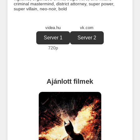
criminal mastermind
,
district attorney
,
super power
,
super villain
,
neo-noir
,
bold
videa.hu
vk.com
Server 1
Server 2
720p
Ajánlott filmek