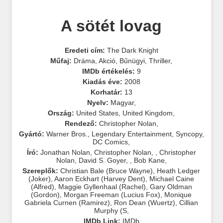
A sötét lovag
Eredeti cím:
The Dark Knight
Műfaj:
Dráma
,
Akció
,
Bűnügyi
,
Thriller
,
IMDb értékelés:
9
Kiadás éve:
2008
Korhatár:
13
Nyelv:
Magyar
,
Ország:
United States
,
United Kingdom
,
Rendező:
Christopher Nolan
,
Gyártó:
Warner Bros.
,
Legendary Entertainment
,
Syncopy
,
DC Comics
,
Író:
Jonathan Nolan
,
Christopher Nolan
,
,
Christopher
Nolan
,
David S. Goyer
,
,
Bob Kane
,
Szereplők:
Christian Bale (Bruce Wayne)
,
Heath Ledger
(Joker)
,
Aaron Eckhart (Harvey Dent)
,
Michael Caine
(Alfred)
,
Maggie Gyllenhaal (Rachel)
,
Gary Oldman
(Gordon)
,
Morgan Freeman (Lucius Fox)
,
Monique
Gabriela Curnen (Ramirez)
,
Ron Dean (Wuertz)
,
Cillian
Murphy (S
,
IMDb Link:
IMDb