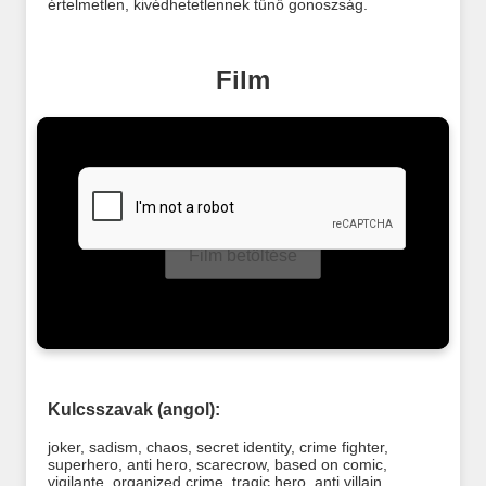
értelmetlen, kivédhetetlennek tűnő gonoszság.
Film
Film betöltése
Kulcsszavak (angol):
joker
,
sadism
,
chaos
,
secret identity
,
crime fighter
,
superhero
,
anti hero
,
scarecrow
,
based on comic
,
vigilante
,
organized crime
,
tragic hero
,
anti villain
,