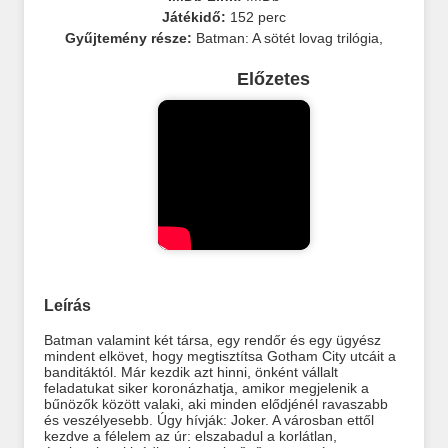
Játékidő:
152 perc
Gyűjtemény része:
Batman: A sötét lovag trilógia
,
Előzetes
Leírás
Batman valamint két társa, egy rendőr és egy ügyész
mindent elkövet, hogy megtisztítsa Gotham City utcáit a
banditáktól. Már kezdik azt hinni, önként vállalt
feladatukat siker koronázhatja, amikor megjelenik a
bűnözők között valaki, aki minden elődjénél ravaszabb
és veszélyesebb. Úgy hívják: Joker. A városban ettől
kezdve a félelem az úr: elszabadul a korlátlan,