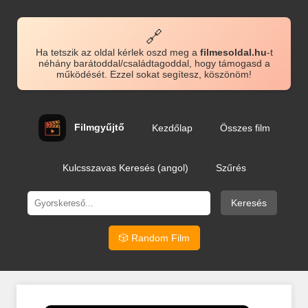
🔗
Ha tetszik az oldal kérlek oszd meg a
filmesoldal.hu
-t
néhány barátoddal/családtagoddal, hogy támogasd a
működését. Ezzel sokat segítesz, köszönöm!
Filmgyűjtő
Kezdőlap
Összes film
Kulcsszavas Keresés (angol)
Szűrés
Keresés
🎲 Random Film