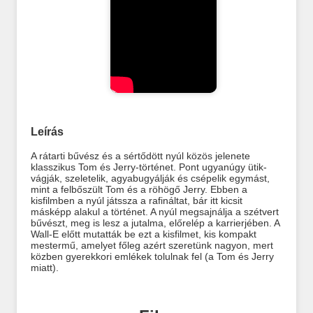
Leírás
A rátarti bűvész és a sértődött nyúl közös jelenete
klasszikus Tom és Jerry-történet. Pont ugyanúgy ütik-
vágják, szeletelik, agyabugyálják és csépelik egymást,
mint a felbőszült Tom és a röhögő Jerry. Ebben a
kisfilmben a nyúl játssza a rafináltat, bár itt kicsit
másképp alakul a történet. A nyúl megsajnálja a szétvert
bűvészt, meg is lesz a jutalma, előrelép a karrierjében. A
Wall-E előtt mutatták be ezt a kisfilmet, kis kompakt
mestermű, amelyet főleg azért szeretünk nagyon, mert
közben gyerekkori emlékek tolulnak fel (a Tom és Jerry
miatt).