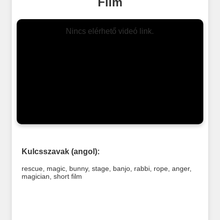
Film
Nincs elérhető videó link.
Kulcsszavak (angol):
rescue
,
magic
,
bunny
,
stage
,
banjo
,
rabbi
,
rope
,
anger
,
magician
,
short film