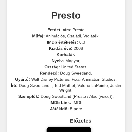
Presto
Eredeti cím:
Presto
Műfaj:
Animációs
,
Családi
,
Vígjáték
,
IMDb értékelés:
8.3
Kiadás éve:
2008
Korhatár:
Nyelv:
Magyar
,
Ország:
United States
,
Rendező:
Doug Sweetland
,
Gyártó:
Walt Disney Pictures
,
Pixar Animation Studios
,
Író:
Doug Sweetland
,
,
Ted Mathot
,
Valerie LaPointe
,
Justin
Wright
,
Szereplők:
Doug Sweetland (Presto / Alec (voice))
,
IMDb Link:
IMDb
Játékidő:
5 perc
Előzetes