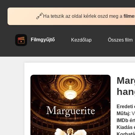
🔗
Ha tetszik az oldal kérlek oszd meg a
filme
Filmgyűjtő
Kezdőlap
Összes film
Marg
han
Eredeti 
Műfaj:
V
IMDb ér
Kiadás 
Korhatá