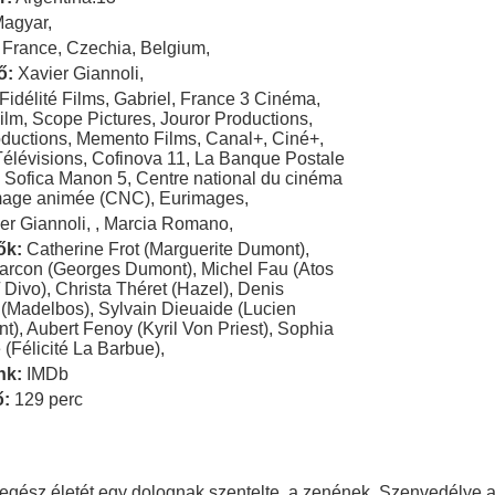
Magyar
,
France
,
Czechia
,
Belgium
,
ő:
Xavier Giannoli
,
Fidélité Films
,
Gabriel
,
France 3 Cinéma
,
ilm
,
Scope Pictures
,
Jouror Productions
,
ductions
,
Memento Films
,
Canal+
,
Ciné+
,
élévisions
,
Cofinova 11
,
La Banque Postale
,
Sofica Manon 5
,
Centre national du cinéma
'image animée (CNC)
,
Eurimages
,
er Giannoli
,
,
Marcia Romano
,
ők:
Catherine Frot (Marguerite Dumont)
,
arcon (Georges Dumont)
,
Michel Fau (Atos
/ Divo)
,
Christa Théret (Hazel)
,
Denis
(Madelbos)
,
Sylvain Dieuaide (Lucien
nt)
,
Aubert Fenoy (Kyril Von Priest)
,
Sophia
 (Félicité La Barbue)
,
nk:
IMDb
ő:
129 perc
 egész életét egy dolognak szentelte, a zenének. Szenvedélye a