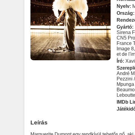
Nyelv:
Ország:
Rendez
Gyártó:
Sirena F
CN5 Pro
France T
Image 8
et de l
Író:
Xavi
Szerepl
André M
Pezzini 
Mpunga 
Beaumo
Leboutte
IMDb Li
Játékid
Leírás
Marguerite Dumont egy rendkívül tehetős nő, aki