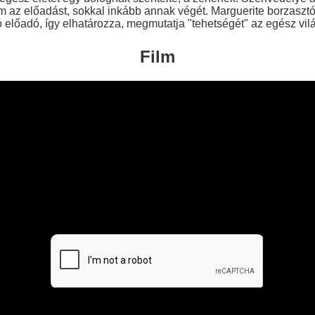
m az előadást, sokkal inkább annak végét. Marguerite borzasztó
ó előadó, így elhatározza, megmutatja "tehetségét" az egész vil
Film