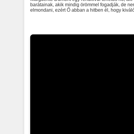
barátainak, akik mindig örömmel fogadják, de ne
elmondani, ezért Ő abban a hitben él, hogy kivál