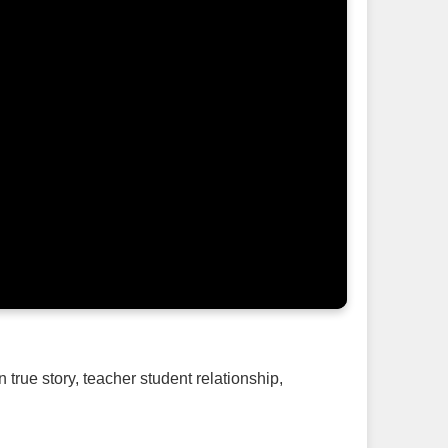
 true story
,
teacher student relationship
,