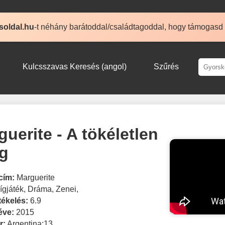
soldal.hu
-t néhány barátoddal/családtagoddal, hogy támogasd
Kulcsszavas Keresés (angol)
Szűrés
uerite - A tökéletlen
g
cím:
Marguerite
ígjáték
,
Dráma
,
Zenei
,
tékelés:
6.9
éve:
2015
r:
Argentina:13