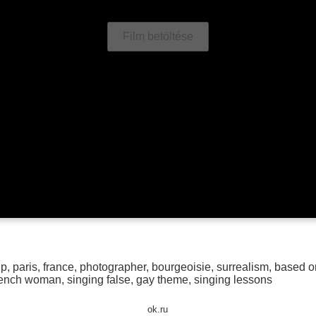
Film betöltése
ip
,
paris
,
france
,
photographer
,
bourgeoisie
,
surrealism
,
based on
rench woman
,
singing false
,
gay theme
,
singing lessons
ok.ru