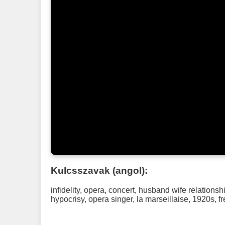
Kulcsszavak (angol):
infidelity
,
opera
,
concert
,
husband wife relationsh
hypocrisy
,
opera singer
,
la marseillaise
,
1920s
,
f