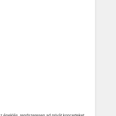
z éneklés, rendszeresen ad privát koncerteket