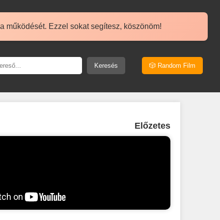
 a működését. Ezzel sokat segítesz, köszönöm!
Keresés
🎲 Random Film
Előzetes