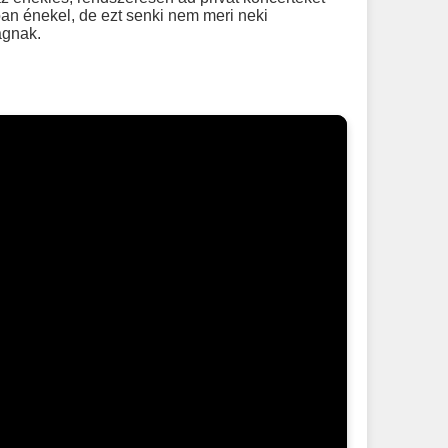
an énekel, de ezt senki nem meri neki
ágnak.