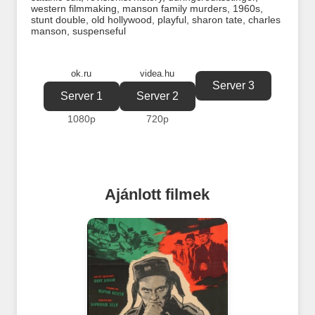
western filmmaking
,
manson family murders
,
1960s
,
stunt double
,
old hollywood
,
playful
,
sharon tate
,
charles
manson
,
suspenseful
ok.ru
videa.hu
Server 3
Server 1
Server 2
1080p
720p
Ajánlott filmek