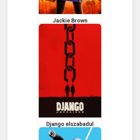
Jackie Brown
Django elszabadul