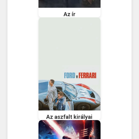
Az ír
Az aszfalt királyai