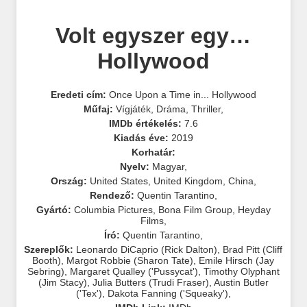
Volt egyszer egy…
Hollywood
Eredeti cím:
Once Upon a Time in... Hollywood
Műfaj:
Vígjáték
,
Dráma
,
Thriller
,
IMDb értékelés:
7.6
Kiadás éve:
2019
Korhatár:
Nyelv:
Magyar
,
Ország:
United States
,
United Kingdom
,
China
,
Rendező:
Quentin Tarantino
,
Gyártó:
Columbia Pictures
,
Bona Film Group
,
Heyday
Films
,
Író:
Quentin Tarantino
,
Szereplők:
Leonardo DiCaprio (Rick Dalton)
,
Brad Pitt (Cliff
Booth)
,
Margot Robbie (Sharon Tate)
,
Emile Hirsch (Jay
Sebring)
,
Margaret Qualley ('Pussycat')
,
Timothy Olyphant
(Jim Stacy)
,
Julia Butters (Trudi Fraser)
,
Austin Butler
('Tex')
,
Dakota Fanning ('Squeaky')
,