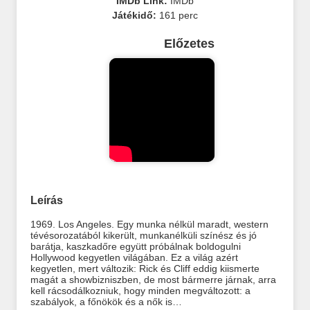
IMDb Link:
IMDb
Játékidő:
161 perc
Előzetes
Leírás
1969. Los Angeles. Egy munka nélkül maradt, western
tévésorozatából kikerült, munkanélküli színész és jó
barátja, kaszkadőre együtt próbálnak boldogulni
Hollywood kegyetlen világában. Ez a világ azért
kegyetlen, mert változik: Rick és Cliff eddig kiismerte
magát a showbizniszben, de most bármerre járnak, arra
kell rácsodálkozniuk, hogy minden megváltozott: a
szabályok, a főnökök és a nők is…