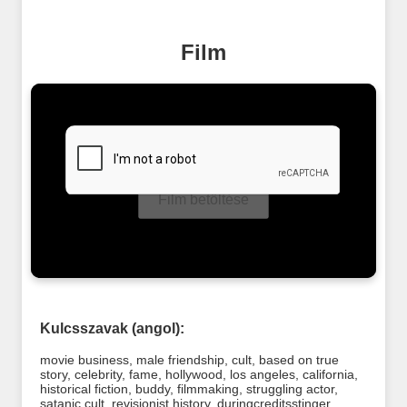
Film
Film betöltése
Kulcsszavak (angol):
movie business
,
male friendship
,
cult
,
based on true
story
,
celebrity
,
fame
,
hollywood
,
los angeles
,
california
,
historical fiction
,
buddy
,
filmmaking
,
struggling actor
,
satanic cult
,
revisionist history
,
duringcreditsstinger
,