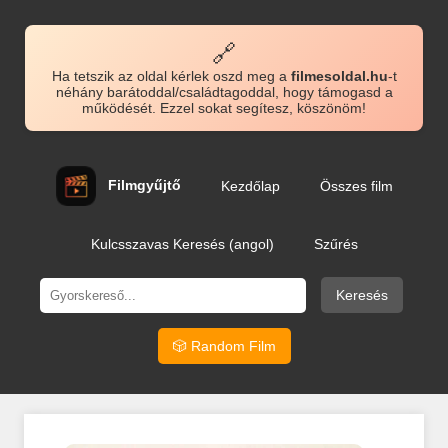
🔗
Ha tetszik az oldal kérlek oszd meg a
filmesoldal.hu
-t
néhány barátoddal/családtagoddal, hogy támogasd a
működését. Ezzel sokat segítesz, köszönöm!
Filmgyűjtő
Kezdőlap
Összes film
Kulcsszavas Keresés (angol)
Szűrés
Keresés
🎲 Random Film