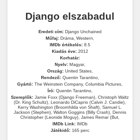
Django elszabadul
Eredeti cím:
Django Unchained
Műfaj:
Dráma
,
Western
,
IMDb értékelés:
8.5
Kiadás éve:
2012
Korhatár:
Nyelv:
Magyar
,
Ország:
United States
,
Rendező:
Quentin Tarantino
,
Gyártó:
The Weinstein Company
,
Columbia Pictures
,
Író:
Quentin Tarantino
,
Szereplők:
Jamie Foxx (Django Freeman)
,
Christoph Waltz
(Dr. King Schultz)
,
Leonardo DiCaprio (Calvin J. Candie)
,
Kerry Washington (Broomhilda von Shaft)
,
Samuel L.
Jackson (Stephen)
,
Walton Goggins (Billy Crash)
,
Dennis
Christopher (Leonide Moguy)
,
James Remar (But
,
IMDb Link:
IMDb
Játékidő:
165 perc