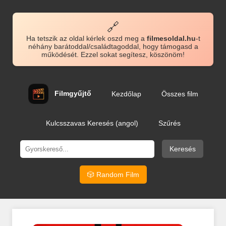
🔗
Ha tetszik az oldal kérlek oszd meg a
filmesoldal.hu
-t
néhány barátoddal/családtagoddal, hogy támogasd a
működését. Ezzel sokat segítesz, köszönöm!
Filmgyűjtő
Kezdőlap
Összes film
Kulcsszavas Keresés (angol)
Szűrés
Keresés
🎲 Random Film