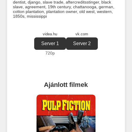
dentist
,
django
,
slave trade
,
aftercreditsstinger
,
black
slave
,
agreement
,
19th century
,
chattanooga
,
german
,
cotton plantation
,
plantation owner
,
old west
,
western
,
1850s
,
mississippi
videa.hu
vk.com
Server 1
Server 2
720p
Ajánlott filmek