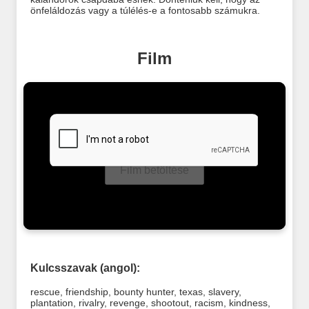
önfeláldozás vagy a túlélés-e a fontosabb számukra.
Film
Film betöltése
Kulcsszavak (angol):
rescue
,
friendship
,
bounty hunter
,
texas
,
slavery
,
plantation
,
rivalry
,
revenge
,
shootout
,
racism
,
kindness
,