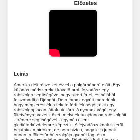
Előzetes
Leírás
Amerika déli része két évvel a polgárháború előtt. Egy
különös módszereket követő profi fejvadász egy
rabszolga segítségével nagy sikert ér el, és hálából
felszabadítja Djangót. De a társak együtt maradnak,
hogy megkeressék a fekete férfi feleségét, akit egy
rabszolgapiacon láttak utoljára. A nyomok végül egy
ültetvényre vezetik őket, melynek tulajdonosa rabszolgáit
- trénere segítségével - egymás elleni
gladiátorküzdelemre képezi ki. A fejvadászoknak sikerül
bejutniuk a birtokra, de nem biztos, hogy ki is jutnak
onnan: a földesúr hű szolgája gyanút fog, és a
kalandorok csapdába esnek. Dönteniük kell, hogy az