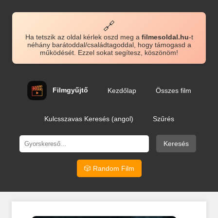
🔗
Ha tetszik az oldal kérlek oszd meg a
filmesoldal.hu
-t
néhány barátoddal/családtagoddal, hogy támogasd a
működését. Ezzel sokat segítesz, köszönöm!
Filmgyűjtő
Kezdőlap
Összes film
Kulcsszavas Keresés (angol)
Szűrés
Keresés
🎲 Random Film